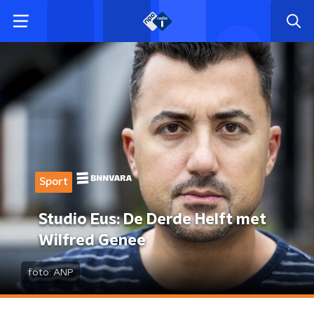
Sport
Studio Eus: De Derde Helft met
Wilfred Genee
foto:
ANP