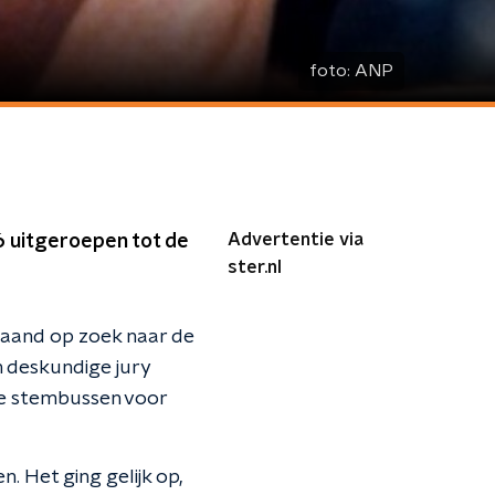
foto:
ANP
Advertentie via
96 uitgeroepen tot de
ster.nl
aand op zoek naar de
n deskundige jury
de stembussen voor
 Het ging gelijk op,