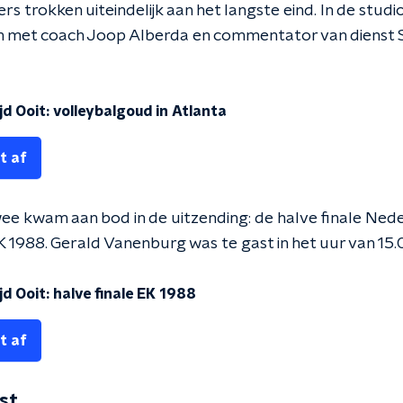
rs trokken uiteindelijk aan het langste eind. In de stu
en met coach Joop Alberda en commentator van dienst Sj
d Ooit: volleybalgoud in Atlanta
t af
e kwam aan bod in de uitzending: de halve finale Ned
 1988. Gerald Vanenburg was te gast in het uur van 15.
d Ooit: halve finale EK 1988
t af
jst