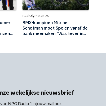
RadiOlympia
NOS
tzomer
BMX-kampioen Mitchel
Schotman moet Spelen vanaf de
enzen
bank meemaken: 'Was liever in
Parijs'
nze wekelijkse nieuwsbrief
 van NPO Radio 1 in jouw mailbox