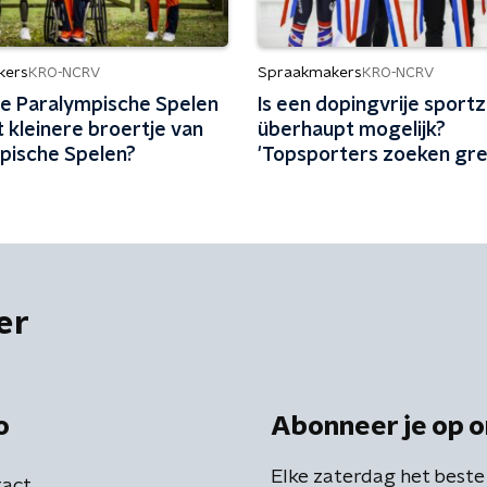
kers
Spraakmakers
KRO-NCRV
KRO-NCRV
 de Paralympische Spelen
Is een dopingvrije spor
et kleinere broertje van
überhaupt mogelijk?
pische Spelen?
'Topsporters zoeken gr
op'
er
o
Abonneer je op o
Elke zaterdag het beste
act