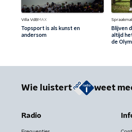
Villa VdB
Spraakma
MAX
Topsport is als kunst en
Blijven
andersom
altijd h
de Olym
Wie luistert
weet me
Radio
Inf
Frequenties
Cont