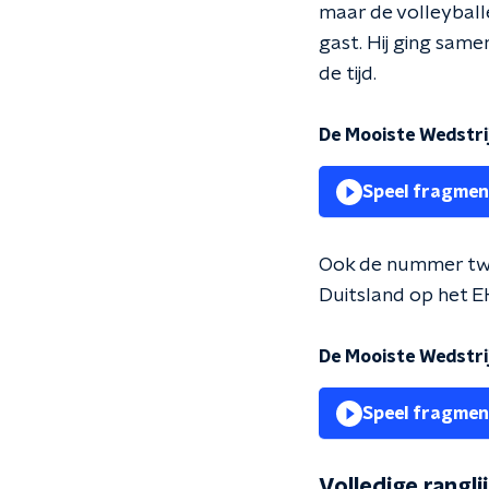
maar de volleyballe
gast. Hij ging sam
de tijd.
De Mooiste Wedstrij
Speel fragmen
Ook de nummer twe
Duitsland op het EK
De Mooiste Wedstrij
Speel fragmen
Volledige rangli