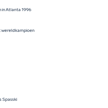
 in Atlanta 1996
rst wereldkampioen
s Spasski