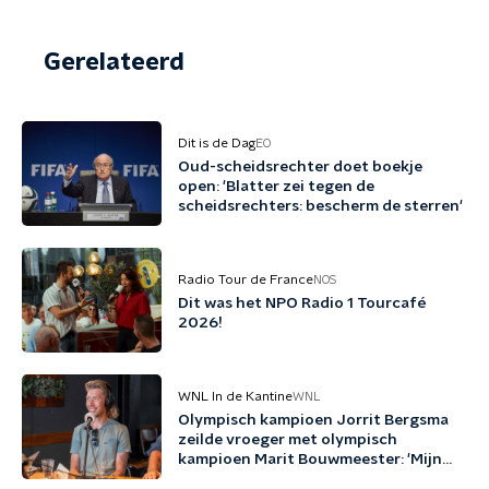
Gerelateerd
Dit is de Dag
EO
Oud-scheidsrechter doet boekje
open: 'Blatter zei tegen de
scheidsrechters: bescherm de sterren'
Radio Tour de France
NOS
Dit was het NPO Radio 1 Tourcafé
2026!
WNL In de Kantine
WNL
Olympisch kampioen Jorrit Bergsma
zeilde vroeger met olympisch
kampioen Marit Bouwmeester: 'Mijn
jeugd uit schaatsen en zeilen'