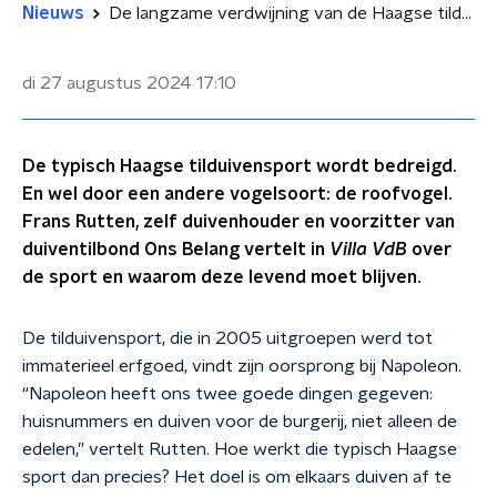
Nieuws
De langzame verdwijning van de Haagse tilduivensport: "Je hart draait om als je je duif zo gepakt ziet worden"
di 27 augustus 2024
17:10
De typisch Haagse tilduivensport wordt bedreigd.
En wel door een andere vogelsoort: de roofvogel.
Frans Rutten, zelf duivenhouder en voorzitter van
duiventilbond Ons Belang vertelt in
Villa VdB
over
de sport en waarom deze levend moet blijven.
De tilduivensport, die in 2005 uitgroepen werd tot
immaterieel erfgoed, vindt zijn oorsprong bij Napoleon.
“Napoleon heeft ons twee goede dingen gegeven:
huisnummers en duiven voor de burgerij, niet alleen de
edelen,” vertelt Rutten. Hoe werkt die typisch Haagse
sport dan precies? Het doel is om elkaars duiven af te