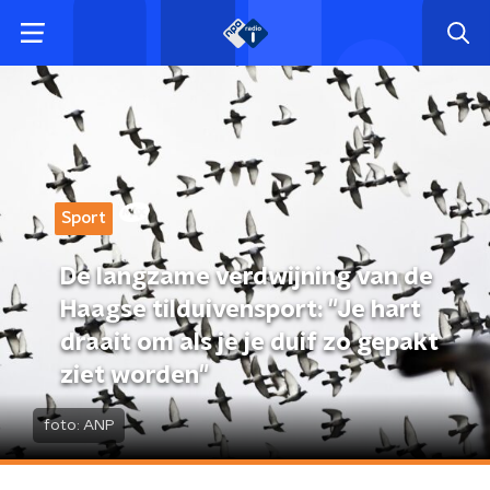
Sport
De langzame verdwijning van de
Haagse tilduivensport: "Je hart
draait om als je je duif zo gepakt
ziet worden"
foto:
ANP