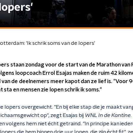
lopers'
terdam: 'Ik schrik soms van de lopers'
opers staan zondag voor de start van de Marathon van
olgens loopcoach Errol Esajas maken de ruim 42 kilo
 van de deelnemers meer kapot dan ze lief is. "Voor 90
nt sta en mensen zie lopen schrik ik soms."
lopers overgewicht. "En bij elke stap die je maakt van
 lichaamsgewicht op", zegt Esajas bij
WNL In de Kantine
.
 volgens hem niet écht getraind. "In principe kan ied
pers die hem binnen drie uur lopen, die zijn écht fit", ze