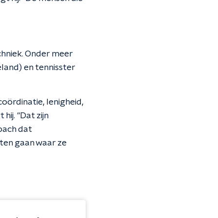
chniek. Onder meer
eland) en tennisster
oördinatie, lenigheid,
ij. "Dat zijn
coach dat
eten gaan waar ze