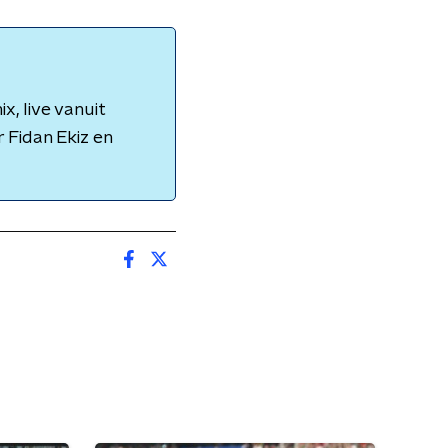
, live vanuit
 Fidan Ekiz en