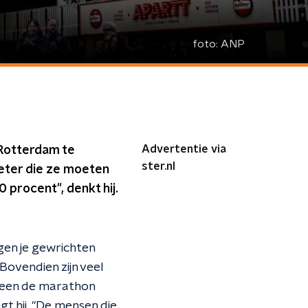
foto:
ANP
Advertentie via
 Rotterdam te
ster.nl
meter die ze moeten
 procent", denkt hij.
gen je gewrichten
 Bovendien zijn veel
ereen de marathon
gt hij. "De mensen die