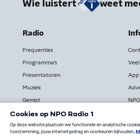
Wie luistert
weet me
Radio
Inf
Frequenties
Cont
Programma's
Veel
Presentatoren
App 
Muziek
Adv
Gemist
NPO
Algemene voorwaarden
Privacybeleid