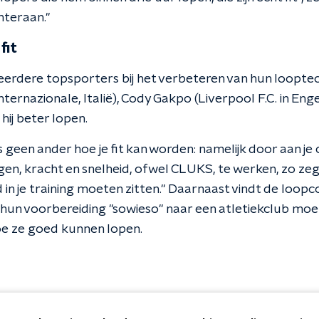
chteraan."
fit
eerdere topsporters bij het verbeteren van hun loopte
ternazionale, Italië), Cody Gakpo (Liverpool F.C. in Eng
hij beter lopen.
s geen ander hoe je fit kan worden: namelijk door aan je c
, kracht en snelheid, ofwel CLUKS, te werken, zo zegt h
d in je training moeten zitten." Daarnaast vindt de loop
hun voorbereiding "sowieso" naar een atletiekclub mo
oe ze goed kunnen lopen.