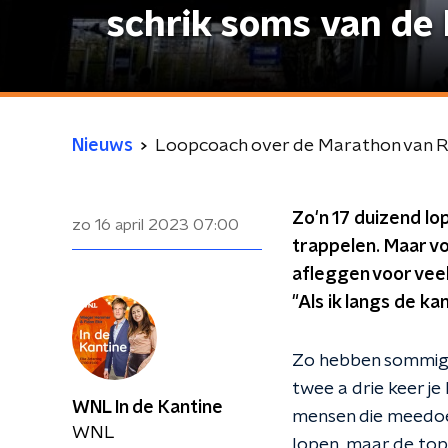
schrik soms van de 
Nieuws
Loopcoach over de Marathon van Rot
Zo'n 17 duizend l
zo 16 april 2023
07:00
trappelen. Maar v
afleggen voor veel
"Als ik langs de ka
Zo hebben sommige 
twee a drie keer je
WNL In de Kantine
mensen die meedoen
WNL
lopen, maar de toplo