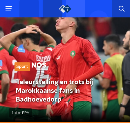
Sport
Teleurstelling en trots bij
Marokkaanse fans in
Badhoevedorp
foto:
EPA