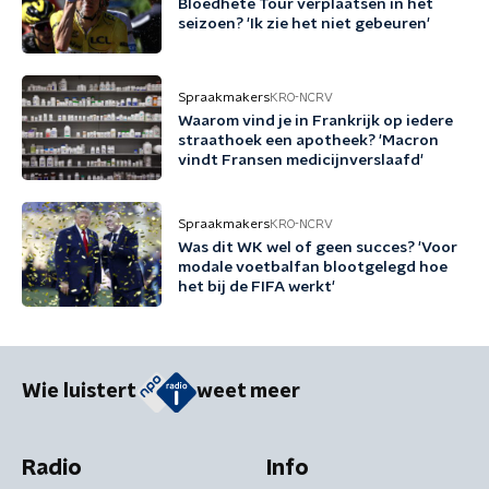
Bloedhete Tour verplaatsen in het
seizoen? 'Ik zie het niet gebeuren'
Spraakmakers
KRO-NCRV
Waarom vind je in Frankrijk op iedere
straathoek een apotheek? 'Macron
vindt Fransen medicijnverslaafd'
Spraakmakers
KRO-NCRV
Was dit WK wel of geen succes? 'Voor
modale voetbalfan blootgelegd hoe
het bij de FIFA werkt'
Wie luistert
weet meer
Radio
Info