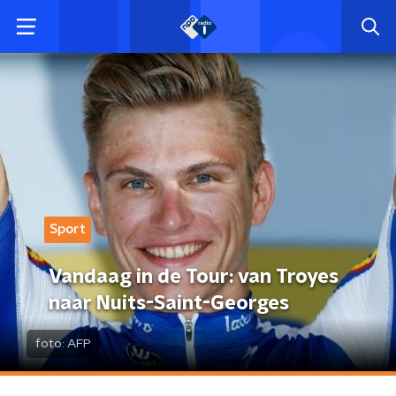
Sport
Vandaag in de Tour: van Troyes
naar Nuits-Saint-Georges
foto:
AFP