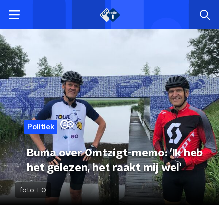
Politiek
Buma over Omtzigt-memo: 'Ik heb
het gelezen, het raakt mij wel'
foto:
EO