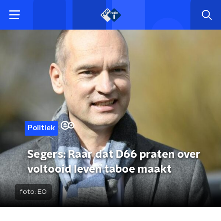
Politiek
Segers: Raar dat D66 praten over
voltooid leven taboe maakt
foto:
EO