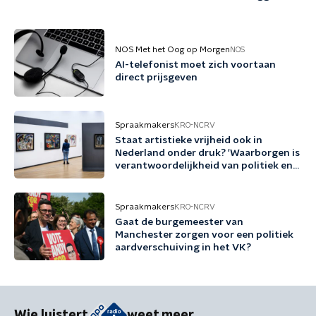
NOS Met het Oog op Morgen
NOS
AI-telefonist moet zich voortaan
direct prijsgeven
Spraakmakers
KRO-NCRV
Staat artistieke vrijheid ook in
Nederland onder druk? 'Waarborgen is
verantwoordelijkheid van politiek en
cultuursector'
Spraakmakers
KRO-NCRV
Gaat de burgemeester van
Manchester zorgen voor een politiek
aardverschuiving in het VK?
Wie luistert
weet meer