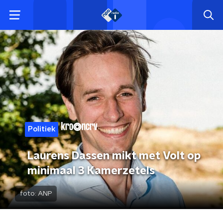
Politiek
Laurens Dassen mikt met Volt op
minimaal 3 Kamerzetels
foto:
ANP