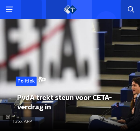
Politiek
PvdA trekt steun voor CETA-
verdrag in
foto:
AFP