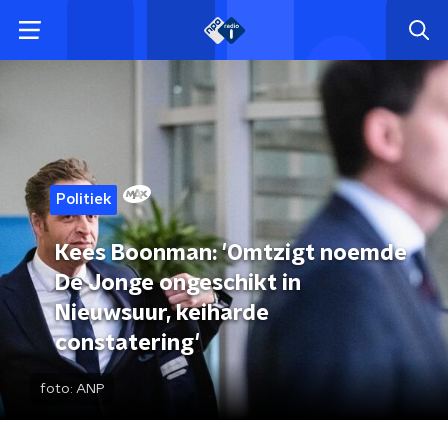
Politiek
Kees Boonman: 'Omtzigt noemde
De Jonge ongeschikt in
Nieuwsuur, keiharde
constatering'
foto:
ANP