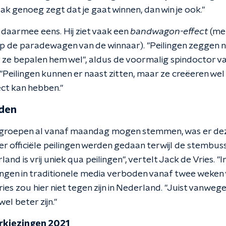
aak genoeg zegt dat je gaat winnen, dan win je ook."
t daarmee eens. Hij ziet vaak een
bandwagon-effect
(me
p de paradewagen van de winnaar). "Peilingen zeggen n
r ze bepalen hem wel", aldus de voormalig spindoctor 
Peilingen kunnen er naast zitten, maar ze creëeren wel 
ect kan hebben."
eden
roepen al vanaf maandag mogen stemmen, was er dez
 er officiële peilingen werden gedaan terwijl de stembu
nd is vrij uniek qua peilingen", vertelt Jack de Vries. "In
lingen in traditionele media verboden vanaf twee weken
ies zou hier niet tegen zijn in Nederland. "Juist vanwege
el beter zijn."
kiezingen 2021