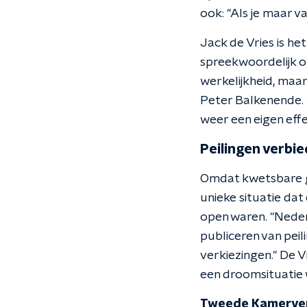
ook: "Als je maar v
Jack de Vries is he
spreekwoordelijk o
werkelijkheid, maa
Peter Balkenende. "
weer een eigen eff
Peilingen verbi
Omdat kwetsbare g
unieke situatie dat
open waren. "Nederla
publiceren van pei
verkiezingen." De Vr
een droomsituatie w
Tweede Kamerver