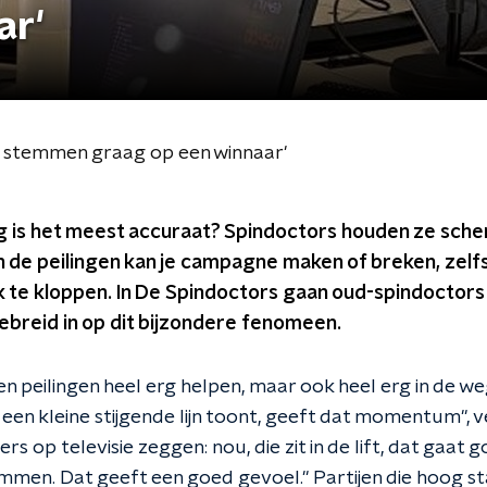
ar'
en stemmen graag op een winnaar'
g is het meest accuraat? Spindoctors houden ze sche
n de peilingen kan je campagne maken of breken, zelfs 
k te kloppen. In De Spindoctors gaan oud-spindoctors
ebreid in op dit bijzondere fenomeen.
n peilingen heel erg helpen, maar ook heel erg in de weg 
een kleine stijgende lijn toont, geeft dat momentum", v
rs op televisie zeggen: nou, die zit in de lift, dat gaat 
mmen. Dat geeft een goed gevoel." Partijen die hoog st