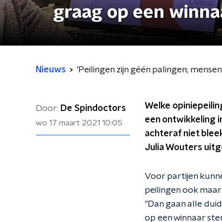
graag op een winna
Nieuws
'Peilingen zijn géén palingen; mens
Welke opiniepeilin
Door:
De Spindoctors
een ontwikkeling i
wo 17 maart 2021
10:05
achteraf niet blee
Julia Wouters uitg
Voor partijen kunne
peilingen ook maar 
"Dan gaan alle duide
op een winnaar ste