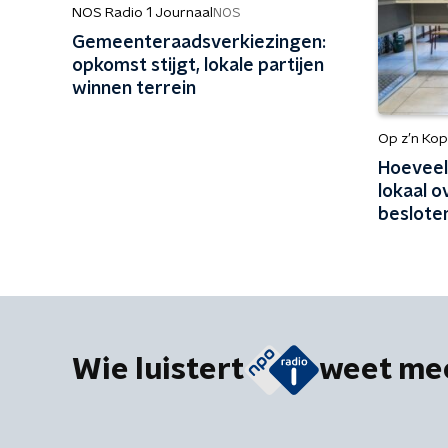
NOS Radio 1 Journaal
NOS
Gemeenteraadsverkiezingen:
opkomst stijgt, lokale partijen
winnen terrein
Op z’n Kop
Hoeveel 
lokaal 
besloten
gevolgen
Wie luistert
weet me