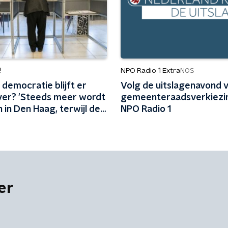
!
NPO Radio 1 Extra
NOS
democratie blijft er
Volg de uitslagenavond 
over? 'Steeds meer wordt
gemeenteraadsverkiezin
 in Den Haag, terwijl de
NPO Radio 1
 lokaal landen'
er