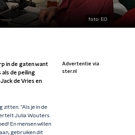
foto:
EO
Advertentie via
rp in de gaten want
ster.nl
als de peiling
 Jack de Vries en
zitten. "Als je in de
ertelt Julia Wouters.
goed! En mensen willen
aan, gebruiken dit