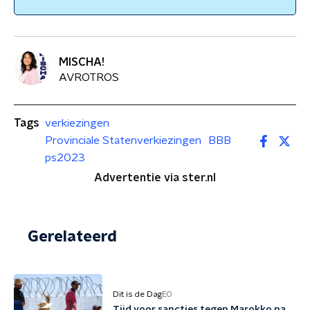
MISCHA!
AVROTROS
Tags
verkiezingen
Provinciale Statenverkiezingen
BBB
ps2023
Advertentie via ster.nl
Gerelateerd
Dit is de Dag
EO
Tijd voor sancties tegen Marokko na