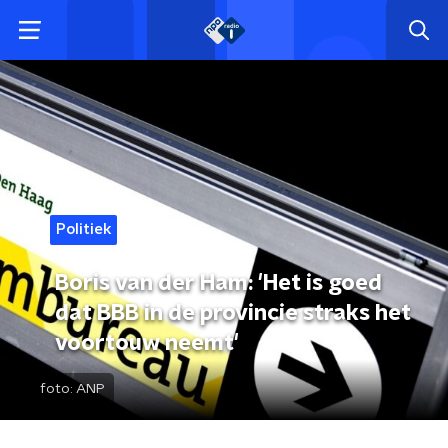
Politiek
Boris van der Ham: 'Het is goed
dat BBB in de provincie straks het
voortouw neemt'
foto:
ANP