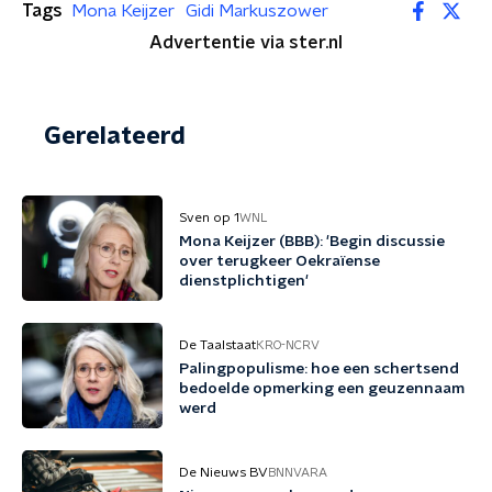
Tags
Mona Keijzer
Gidi Markuszower
Advertentie via ster.nl
Gerelateerd
Sven op 1
WNL
Mona Keijzer (BBB): 'Begin discussie
over terugkeer Oekraïense
dienstplichtigen'
De Taalstaat
KRO-NCRV
Palingpopulisme: hoe een schertsend
bedoelde opmerking een geuzennaam
werd
De Nieuws BV
BNNVARA