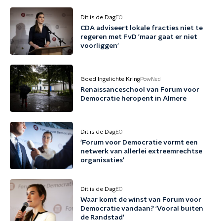
Dit is de Dag
EO
CDA adviseert lokale fracties niet te
regeren met FvD 'maar gaat er niet
voorliggen'
Goed Ingelichte Kring
PowNed
Renaissanceschool van Forum voor
Democratie heropent in Almere
Dit is de Dag
EO
'Forum voor Democratie vormt een
netwerk van allerlei extreemrechtse
organisaties'
Dit is de Dag
EO
Waar komt de winst van Forum voor
Democratie vandaan? 'Vooral buiten
de Randstad'