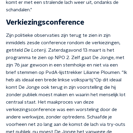
komt er met een stralende lach weer uit, ondanks de
schandalen."
Verkiezingsconference
Zijn politieke observaties zijn terug te zien in zijn
inmiddels zesde conference rondom de verkiezingen,
getiteld
De Loterij
. Zaterdagavond 13 maart is het
programma te zien op NPO 2. Zelf gaat De Jonge, met
zijn 76 jaar gewoon in een stemhokje en niet via een
brief stemmen op PvdA-lijsttrekker Lilianne Ploumen. "Ik
heb als ideaal een brede linkse volkspartij."Op dit ideaal
komt De Jonge ook terug in zijn voorstelling die hij
zonder publiek moest maken en waarin het menselijk lot
centraal staat. Het maakproces van deze
verkiezingsconference was een worsteling door de
andere werkwijze, zonder optredens. Schaafde je
voorheen net zo lang aan de komst de lach via try-outs
met publiek, nu moest De Jonge het vanwege de