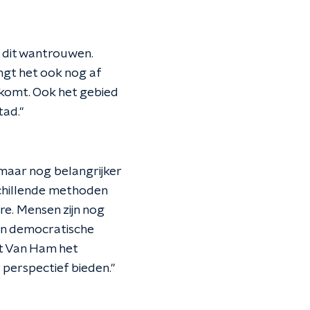
n dit wantrouwen.
angt het ook nog af
t komt. Ook het gebied
ad.''
maar nog belangrijker
schillende methoden
re. Mensen zijn nog
van democratische
lt Van Ham het
perspectief bieden.''