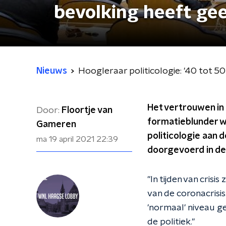
bevolking heeft gee
Nieuws
Hoogleraar politicologie: '40 tot 5
Het vertrouwen in 
Door:
Floortje van
formatieblunder w
Gameren
politicologie aan 
ma 19 april 2021
22:39
doorgevoerd in de 
''In tijden van crisi
van de coronacrisi
'normaal' niveau g
de politiek.''