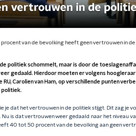
n vertrouwen in de politie
0 procent van de bevolking heeft geen vertrouwen in de p
de politiek schommelt, maar is door de toeslagenaffa
eer gedaald. Hierdoor moeten er volgens hoogleraar
de RU, Carolien van Ham, op verschillende punten ver
politiek.
s zie je dat het vertrouwen in de politiek stijgt. Dit zag je v
s. Nu is dat vertrouwen weer gedaald naar het niveau v
eeft 40 tot 50 procent van de bevolking aan geen vert