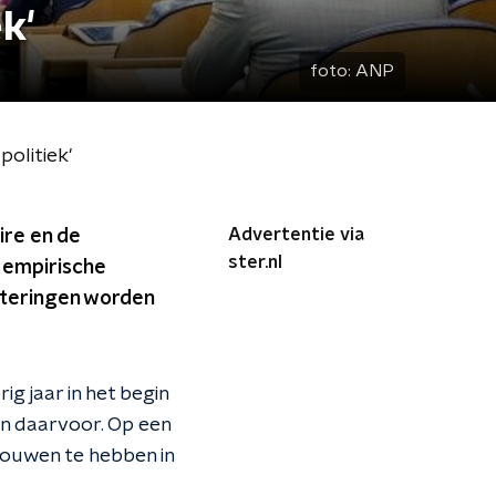
k'
foto:
ANP
olitiek'
Advertentie via
ire en de
ster.nl
 empirische
beteringen worden
orig jaar in het begin
an daarvoor. Op een
rouwen te hebben in