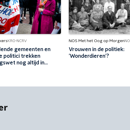
kers
NOS Met het Oog op Morgen
KRO-NCRV
NO
llende gemeenten en
Vrouwen in de politiek:
e politici trekken
'Wonderdieren'?
gswet nog altijd in
'Heel schadelijk'
er