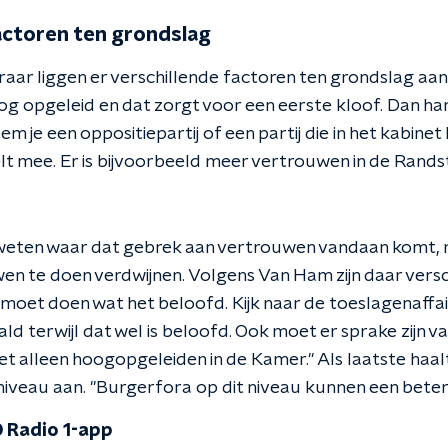
actoren ten grondslag
aar liggen er verschillende factoren ten grondslag aa
n hoog opgeleid en dat zorgt voor een eerste kloof. Dan h
tem je een oppositiepartij of een partij die in het kabine
t mee. Er is bijvoorbeeld meer vertrouwen in de Randst
weten waar dat gebrek aan vertrouwen vandaan komt, 
en te doen verdwijnen. Volgens Van Ham zijn daar ver
 moet doen wat het beloofd. Kijk naar de toeslagenaffai
ald terwijl dat wel is beloofd. Ook moet er sprake zijn 
et alleen hoogopgeleiden in de Kamer.'' Als laatste haa
iveau aan. ''Burgerfora op dit niveau kunnen een beter 
 Radio 1-app