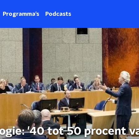
Programma's
Podcasts
logie: '40 tot 50 procent v