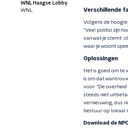
WNL Haagse Lobby
Verschillende f
WNL
Volgens de hoogler
''Veel politici zij
van wat je stemt: s
waar je woont speel
Oplossingen
Het is goed om te 
is om dat wantrouw
voor. ''De overheid
steeds niet uitbeta
vernieuwing, dus ni
bestuur op lokaal n
Download de NPO