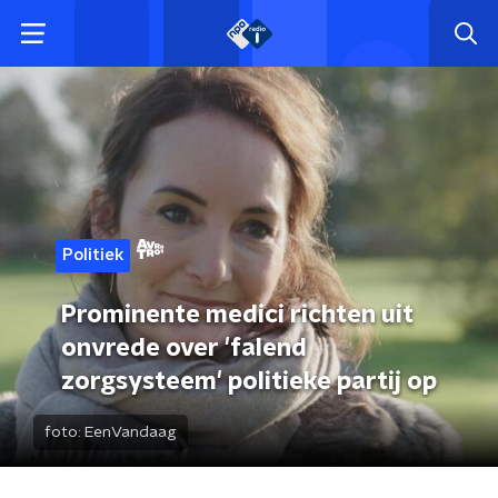
Politiek
Prominente medici richten uit
onvrede over 'falend
zorgsysteem' politieke partij op
foto:
EenVandaag