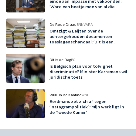
einde aan impasse met vakbonden:
'Word een beetje moe van al die
woordspelletjes'
De Rode Draad
BNNVARA
Omtzigt & Leijten over de
achtergehouden documenten
toeslagenschandaal: 'Dit is een
misdrijf'
Dit is de Dag
EO
Is Belgisch plan voor tolvignet
discriminatie? Minister Karremans wil
juridische toets
WNL In de Kantine
WNL
Eerdmans zet zich af tegen
'Instagrampolitiek': 'Mijn werk ligt in
de Tweede Kamer'