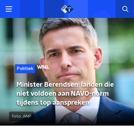
Politiek
Minister Berendsen: landen die
niet voldoen aan NAVO-norm
tijdens top aanspreken
foto:
ANP