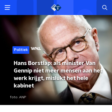
Politiek
Hans Borstlap: als minister Van
Gennip niet meer mensen aan het
werk krijgt, mislukt het hele
kabinet
foto:
ANP