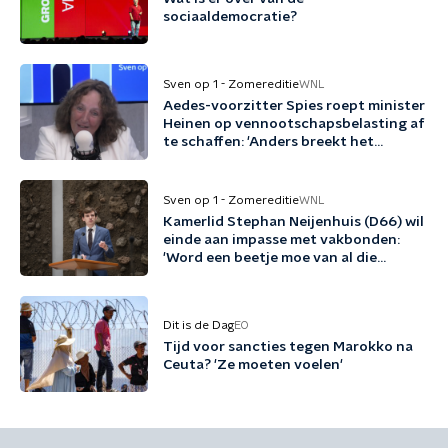
sociaaldemocratie?
Sven op 1 - Zomereditie
WNL
Aedes-voorzitter Spies roept minister
Heinen op vennootschapsbelasting af
te schaffen: 'Anders breekt het
kabinet een belofte'
Sven op 1 - Zomereditie
WNL
Kamerlid Stephan Neijenhuis (D66) wil
einde aan impasse met vakbonden:
'Word een beetje moe van al die
woordspelletjes'
Dit is de Dag
EO
Tijd voor sancties tegen Marokko na
Ceuta? 'Ze moeten voelen'