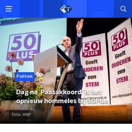
Politiek
Dag na 'Paasakkoord' is het
opnieuw hommeles bij 50Plus
foto:
ANP