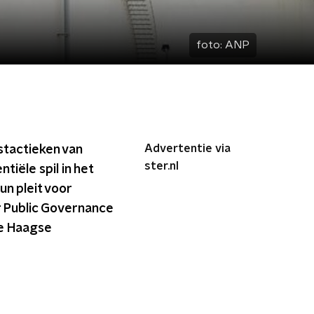
foto:
ANP
Advertentie via
stactieken van
ster.nl
tiële spil in het
n pleit voor
 Public Governance
de Haagse