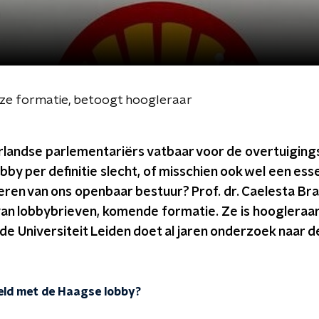
ze formatie, betoogt hoogleraar
rlandse parlementariërs vatbaar voor de overtuiging
obby per definitie slecht, of misschien ook wel een essen
en van ons openbaar bestuur? Prof. dr. Caelesta Brau
n lobbybrieven, komende formatie. Ze is hoogleraar
n de Universiteit Leiden doet al jaren onderzoek naar 
teld met de Haagse lobby?