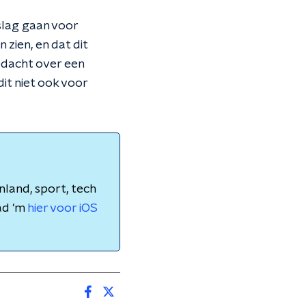
 slag gaan voor
zien, en dat dit
edacht over een
it niet ook voor
nland, sport, tech
ad 'm
hier voor iOS