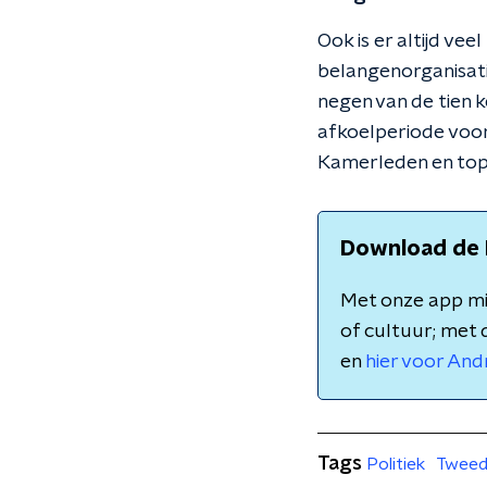
Ook is er altijd ve
belangenorganisatie
negen van de tien 
afkoelperiode voor
Kamerleden en to
Download de 
Met onze app mis
of cultuur; met 
en
hier voor And
Tags
Politiek
Tweed