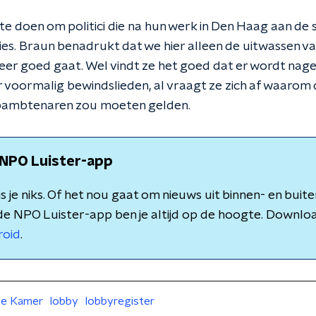
el te doen om politici die na hun werk in Den Haag aan de
s. Braun benadrukt dat we hier alleen de uitwassen van 
keer goed gaat. Wel vindt ze het goed dat er wordt nag
 voormalig bewindslieden, al vraagt ze zich af waarom d
pambtenaren zou moeten gelden.
NPO Luister-app
 je niks. Of het nou gaat om nieuws uit binnen- en buite
de NPO Luister-app ben je altijd op de hoogte. Downlo
roid
.
e Kamer
lobby
lobbyregister