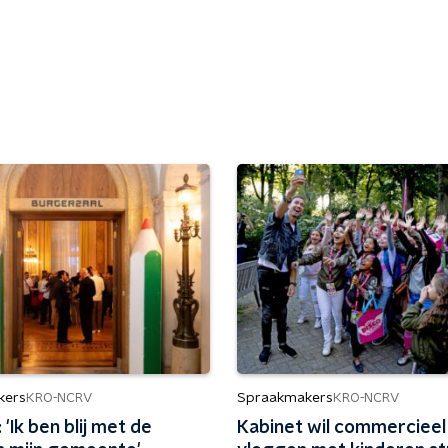
kers
Spraakmakers
KRO-NCRV
KRO-NCRV
 'Ik ben blij met de
Kabinet wil commercieel