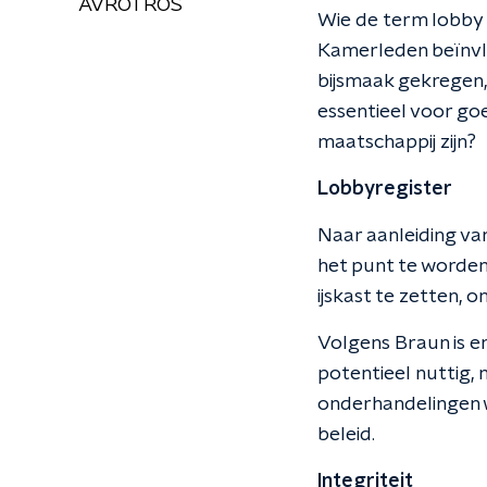
AVROTROS
Wie de term lobby 
Kamerleden beïnvl
bijsmaak gekregen, 
essentieel voor go
maatschappij zijn?
Lobbyregister
Naar aanleiding van
het punt te worden
ijskast te zetten,
Volgens Braun is er
potentieel nuttig, 
onderhandelingen w
beleid.
Integriteit