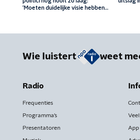
politici nog nooit zo laag:
uitslag 
'Moeten duidelijke visie hebben
en realistische keuzes maken'
Wie luistert
weet me
Radio
Inf
Frequenties
Cont
Programma's
Veel
Presentatoren
App 