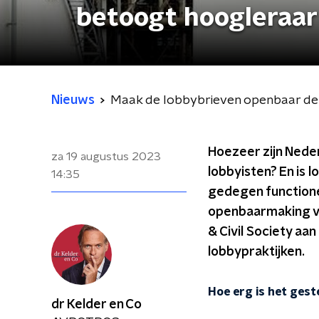
betoogt hoogleraar
Nieuws
Maak de lobbybrieven openbaar de
Hoezeer zijn Nede
za 19 augustus 2023
lobbyisten? En is l
14:35
gedegen functioner
openbaarmaking va
& Civil Society aa
lobbypraktijken.
Hoe erg is het ges
dr Kelder en Co