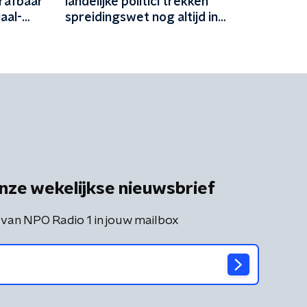
rafbaar
landelijke politici trekken
iaal-
spreidingswet nog altijd in
 groot'
twijfel: 'Heel schadelijk'
nze wekelijkse nieuwsbrief
 van NPO Radio 1 in jouw mailbox