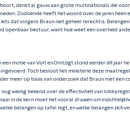
hoort, denkt al gauw aan grote multinationals die voor
oeden. Zodoende heeft het woord over de jaren heen 
iets dat volgens Braun niet geheel terecht is. Belangen
ed openbaar bestuur, want hoe weet een overheid ande
 een motie van Volt en Omtzigt stond eerder dit jaar h
 ingevoerd. Toch besloot het ministerie deze maatregel
 onder meer op basis van onderzoek dat Braun met een c
 nog weinig bekend over de effectiviteit van lobbyregiste
maar in de kern moet het vooral draaien om inzichtelijkhe
elke belangen op tafel legt, en welke belangen zich ve