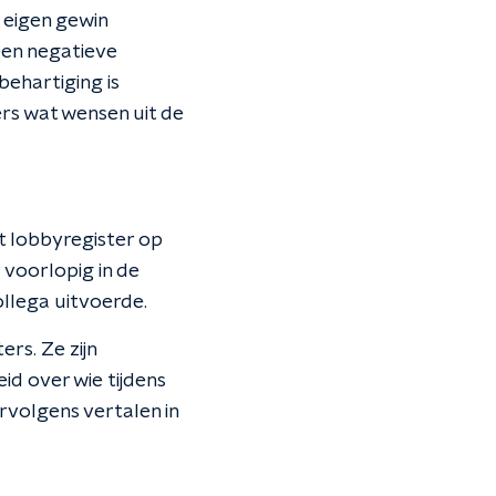
 eigen gewin
een negatieve
behartiging is
rs wat wensen uit de
et lobbyregister op
 voorlopig in de
ollega uitvoerde.
rs. Ze zijn
id over wie tijdens
rvolgens vertalen in