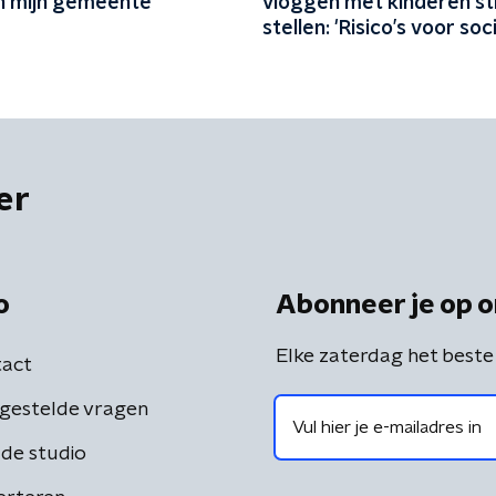
in mijn gemeente'
vloggen met kinderen st
stellen: 'Risico’s voor soc
emotionele ontwikkeling
er
o
Abonneer je op o
Elke zaterdag het beste
act
gestelde vragen
de studio