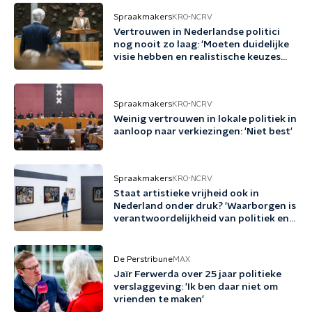
Spraakmakers
KRO-NCRV
Vertrouwen in Nederlandse politici
nog nooit zo laag: 'Moeten duidelijke
visie hebben en realistische keuzes
maken'
Spraakmakers
KRO-NCRV
Weinig vertrouwen in lokale politiek in
aanloop naar verkiezingen: 'Niet best'
Spraakmakers
KRO-NCRV
Staat artistieke vrijheid ook in
Nederland onder druk? 'Waarborgen is
verantwoordelijkheid van politiek en
cultuursector'
De Perstribune
MAX
Jaïr Ferwerda over 25 jaar politieke
verslaggeving: 'Ik ben daar niet om
vrienden te maken'