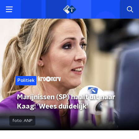
Politiek
Marijnissen (SP) haalt uit naar
Kaag: 'Wees duidelijk'
foto:
ANP