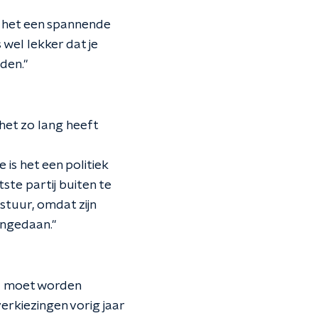
s het een spannende
s wel lekker dat je
den."
et zo lang heeft
s het een politiek
te partij buiten te
stuur, omdat zijn
angedaan."
rd moet worden
verkiezingen vorig jaar