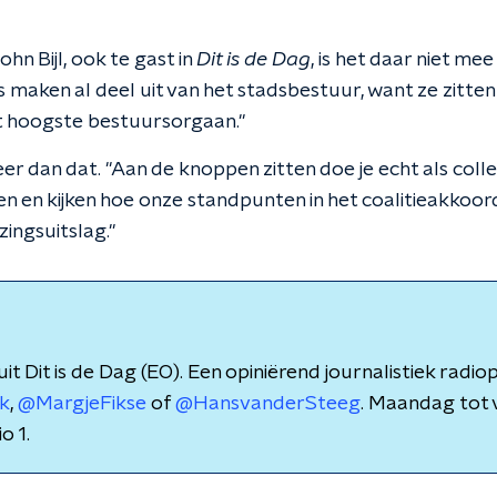
n Bijl, ook te gast in
Dit is de Dag
, is het daar niet me
s maken al deel uit van het stadsbestuur, want ze zitten 
 hoogste bestuursorgaan."
r dan dat. "Aan de knoppen zitten doe je echt als colle
 en kijken hoe onze standpunten in het coalitieakkoo
zingsuitslag."
l uit Dit is de Dag (EO). Een opiniërend journalistiek r
k
,
@MargjeFikse
of
@HansvanderSteeg
. Maandag tot 
o 1.