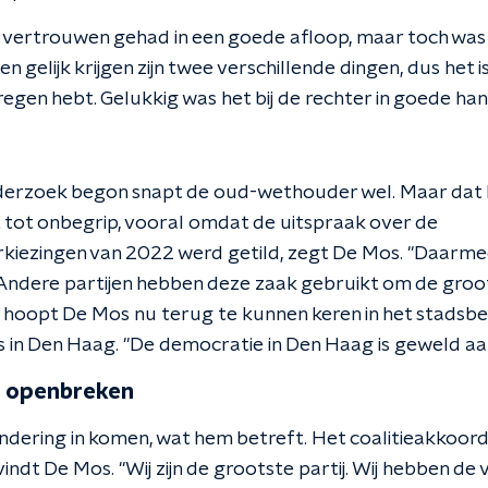
d vertrouwen gehad in een goede afloop, maar toch wa
en gelijk krijgen zijn twee verschillende dingen, dus het i
egen hebt. Gelukkig was het bij de rechter in goede han
derzoek begon snapt de oud-wethouder wel. Maar dat h
 tot onbegrip, vooral omdat de uitspraak over de
ezingen van 2022 werd getild, zegt De Mos. "Daarmee i
ndere partijen hebben deze zaak gebruikt om de groots
m hoopt De Mos nu terug te kunnen keren in het stadsbe
 is in Den Haag. "De democratie in Den Haag is geweld a
d openbreken
dering in komen, wat hem betreft. Het coalitieakkoo
ndt De Mos. "Wij zijn de grootste partij. Wij hebben de 