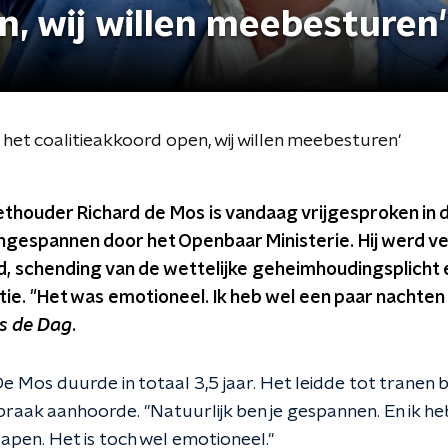
n, wij willen meebesturen'
 het coalitieakkoord open, wij willen meebesturen'
houder Richard de Mos is vandaag vrijgesproken in d
gespannen door het Openbaar Ministerie. Hij werd ve
d, schending van de wettelijke geheimhoudingsplicht
tie. "Het was emotioneel. Ik heb wel een paar nachten
is de Dag
.
 Mos duurde in totaal 3,5 jaar. Het leidde tot tranen bi
raak aanhoorde. "Natuurlijk ben je gespannen. En ik h
apen. Het is toch wel emotioneel."