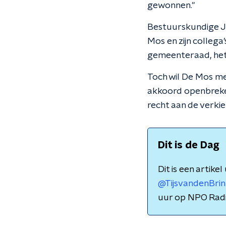
gewonnen."
Bestuurskundige Joh
Mos en zijn collega’
gemeenteraad, het
Toch wil De Mos mee
akkoord openbreken
recht aan de verkie
Dit is de Dag
Dit is een artike
@TijsvandenBrin
uur op NPO Radi