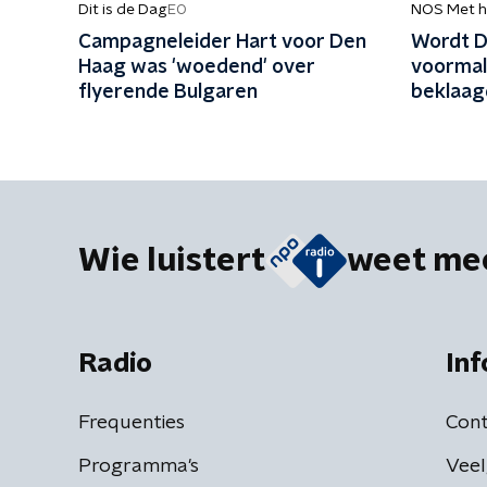
Dit is de Dag
NOS Met h
EO
Campagneleider Hart voor Den
Wordt D
Haag was 'woedend' over
voormal
flyerende Bulgaren
beklaag
Wie luistert
weet me
Radio
Inf
Frequenties
Cont
Programma's
Veel