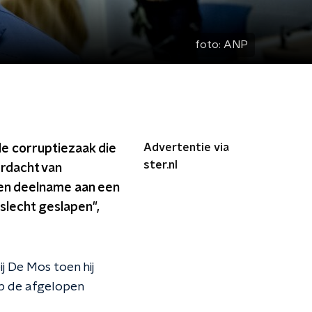
foto:
ANP
Advertentie via
e corruptiezaak die
ster.nl
rdacht van
 en deelname aan een
 slecht geslapen",
j De Mos toen hij
eb de afgelopen