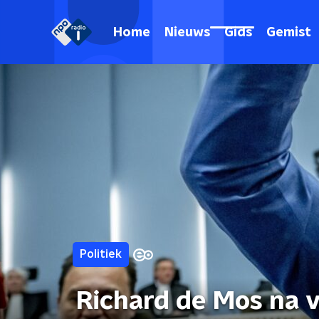
Home
Nieuws
Gids
Gemist
Politiek
Richard de Mos na v