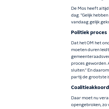
De Mos heeft altij
dag. "Gelijk hebben 
vandaag gelijk gekr
Politiek proces
Dat het OM het on
moeten duren leidt
gemeenteraadsverki
proces geworden. A
sluiten." En daaro
partij de grootste
Coalitieakkoor
Daar moet nu veran
opengebroken, zo vi