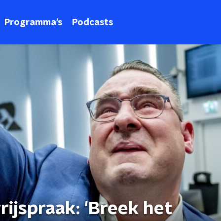
Programma's
Podcasts
rijspraak: 'Breek het