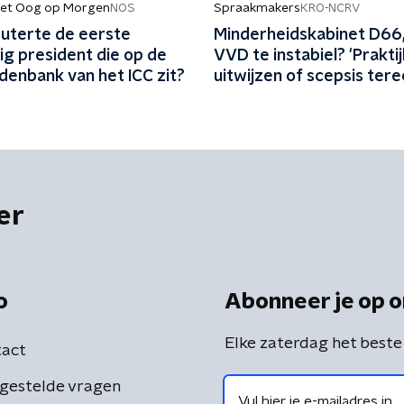
et Oog op Morgen
Spraakmakers
NOS
KRO-NCRV
uterte de eerste
Minderheidskabinet D66
ig president die op de
VVD te instabiel? 'Prakti
denbank van het ICC zit?
uitwijzen of scepsis terec
er
o
Abonneer je op o
Elke zaterdag het beste
act
gestelde vragen