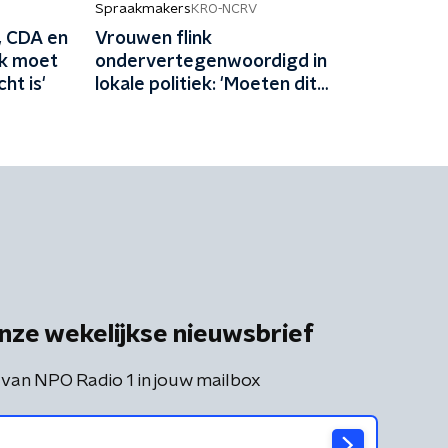
Spraakmakers
KRO-NCRV
, CDA en
Vrouwen flink
jk moet
ondervertegenwoordigd in
ht is'
lokale politiek: 'Moeten dit
aantrekkelijker maken'
nze wekelijkse nieuwsbrief
 van NPO Radio 1 in jouw mailbox