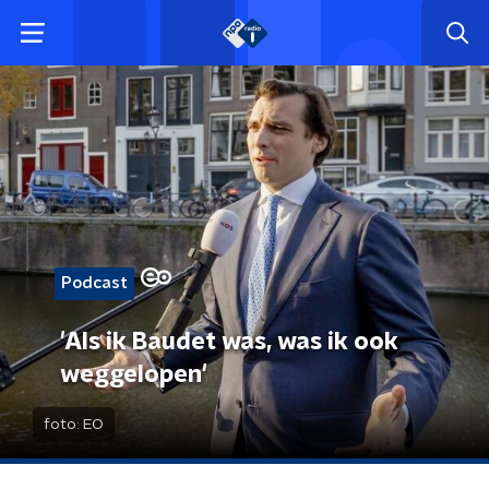
Podcast
'Als ik Baudet was, was ik ook
weggelopen'
foto:
EO