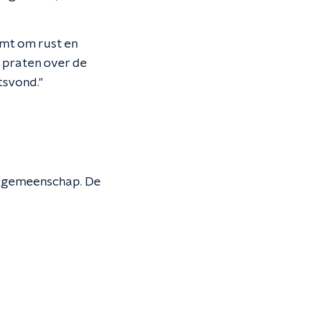
omt om rust en
e praten over de
tsvond."
urtgemeenschap. De