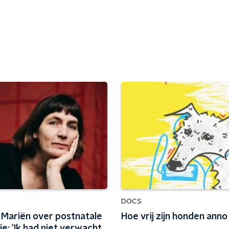
DOCS
 Mariën over postnatale
Hoe vrij zijn honden ann
e: 'Ik had niet verwacht