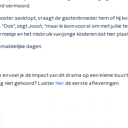
erd vermoord.
klooster aanklopt, vraagt de gastenbroeder hem of hij k
. "Ook", zegt Joost, "maar ik kom vooral om met jullie t
meisje en het misbruik van jonge kinderen dat hier plaa
emakkelijke dagen.
 je en voel je de impact van dit drama op een kleine bu
g niet gehoord? Luister
hier
de eerste afleveringen.