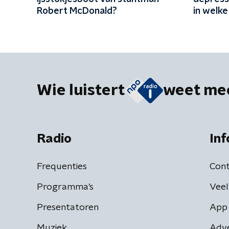
Robert McDonald?
in welke
een kind
raken'
Wie luistert
weet me
Radio
Inf
Frequenties
Cont
Programma's
Veel
Presentatoren
App 
Muziek
Adv