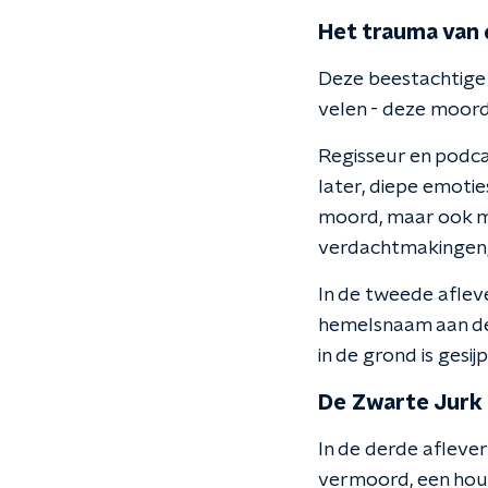
H
et trauma van
Deze beestachtige 
velen - deze moord
R
egisseur en podc
later, diepe emoti
moord, maar ook me
verdachtmakingen, e
In de tweede afleve
hemelsnaam aan de h
in de grond is gesij
De Zwarte Jurk
In de derde afleve
vermoord, een hout