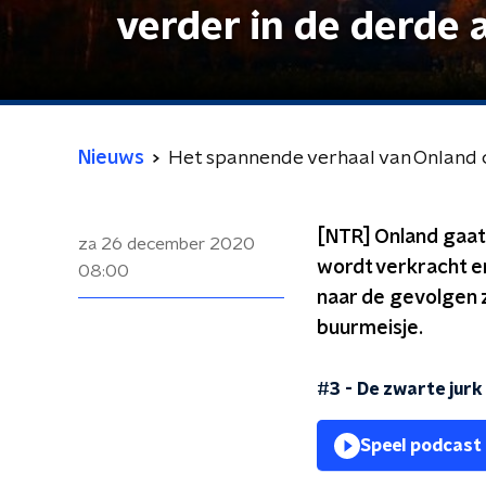
verder in de derde 
Nieuws
Het spannende verhaal van Onland on
[NTR] Onland gaat 
za 26 december 2020
wordt verkracht e
08:00
naar de gevolgen z
buurmeisje.
#3 - De zwarte jurk
Speel podcast