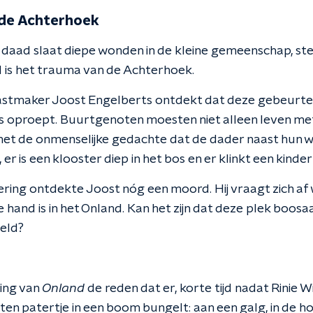
 de Achterhoek
daad slaat diepe wonden in de kleine gemeenschap, st
 is het trauma van de Achterhoek.
astmaker Joost Engelberts
ontdekt dat deze gebeurten
es oproept. Buurtgenoten moesten niet alleen leven m
t de onmenselijke gedachte dat de dader naast hun wo
r is een klooster diep in het bos en er klinkt een kinder
ring ontdekte Joost nóg een moord. Hij vraagt zich af wa
and is in het Onland. Kan het zijn dat deze plek boosaa
peld?
ring van
Onland
de reden dat er, korte tijd nadat Rinie 
en patertje in een boom bungelt: aan een galg, in de ho