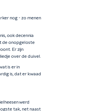
erker nog - zo menen
is, ook decennia
et de onopgeloste
ont. Er zijn
liedje over de duivel.
t is er in
rdig is, dat er kwaad
Wielheesen werd
ogste tak, net naast