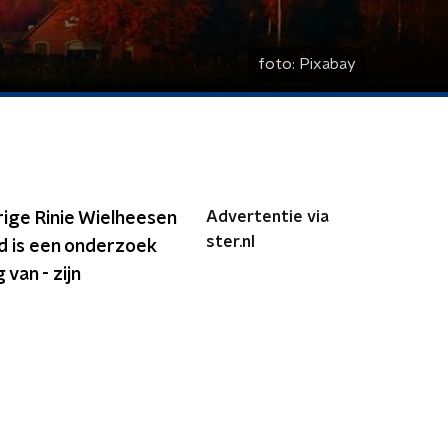
foto:
Pixabay
Advertentie via
rige Rinie Wielheesen
ster.nl
d is een onderzoek
van - zijn