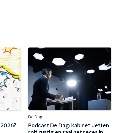
De Dag
o 2026?
Podcast De Dag: kabinet Jetten
rolt rustig en saai het reces in