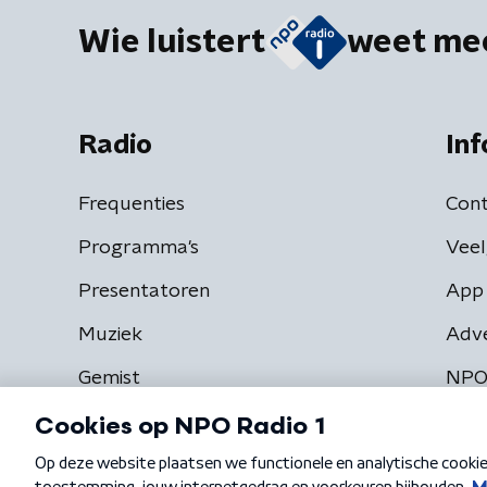
Wie luistert
weet me
Radio
Inf
Frequenties
Cont
Programma's
Veel
Presentatoren
App 
Muziek
Adv
Gemist
NPO