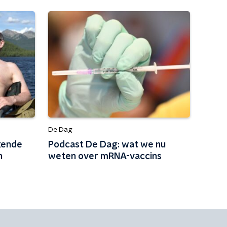
De Dag
kende
Podcast De Dag: wat we nu
n
weten over mRNA-vaccins