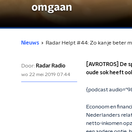
omgaan
Nieuws
Radar Helpt #44: Zo kan je beter 
[AVROTROS] De spa
Door:
Radar Radio
oude sok heeft ook
wo 22 mei 2019
07:44
{podcast audio="9
Econoom en financi
Nederlanders relat
netto-inkomen opzij
een andere optie, bi