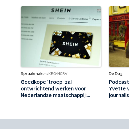
Spraakmakers
De Dag
KRO-NCRV
Goedkope 'troep' zal
Podcast
ontwrichtend werken voor
Yvette v
Nederlandse maatschappij:
journalis
'Straks geen winkels meer'