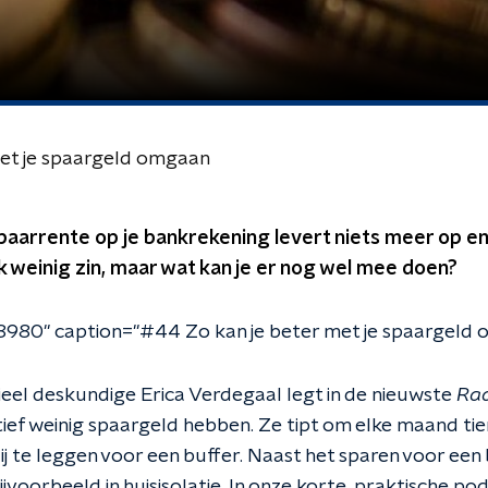
met je spaargeld omgaan
arrente op je bankrekening levert niets meer op en
 weinig zin, maar wat kan je er nog wel mee doen?
8980" caption="#44 Zo kan je beter met je spaargeld 
eel deskundige Erica Verdegaal legt in de nieuwste
Rad
ief weinig spaargeld hebben. Ze tipt om elke maand tie
 te leggen voor een buffer. Naast het sparen voor een b
jvoorbeeld in huisisolatie. In onze korte, praktische pod