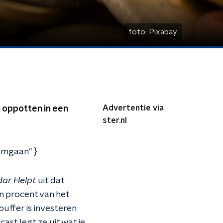
foto:
Pixabay
Advertentie via
 oppotten in een
ster.nl
omgaan" }
ar Helpt
uit dat
n procent van het
uffer is investeren
cast legt ze uit wat je