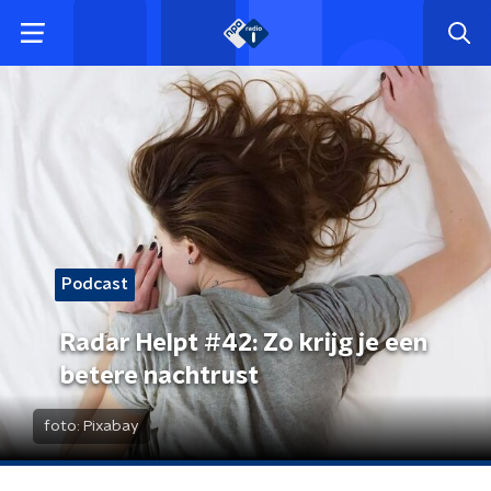
Podcast
Radar Helpt #42: Zo krijg je een
betere nachtrust
foto:
Pixabay