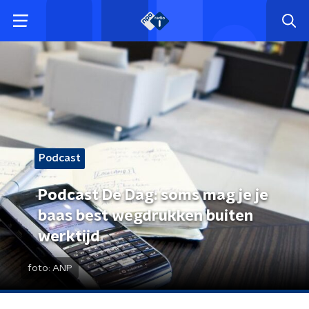
Podcast
Podcast De Dag: soms mag je je
baas best wegdrukken buiten
werktijd
foto:
ANP