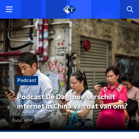
Podcast
Podcast De Dag: hoe verschilt
internet in China van dat van ons?
foto:
AFP