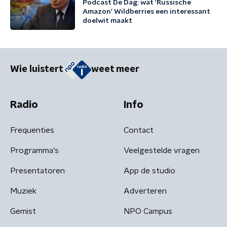
Podcast De Dag: wat 'Russische
Amazon' Wildberries een interessant
doelwit maakt
Wie luistert
weet meer
Radio
Info
Frequenties
Contact
Programma's
Veelgestelde vragen
Presentatoren
App de studio
Muziek
Adverteren
Gemist
NPO Campus