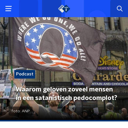
Podcast
Waarom geloven zoveel mensen
in een satanistisch pedocomplot?
foto:
ANP