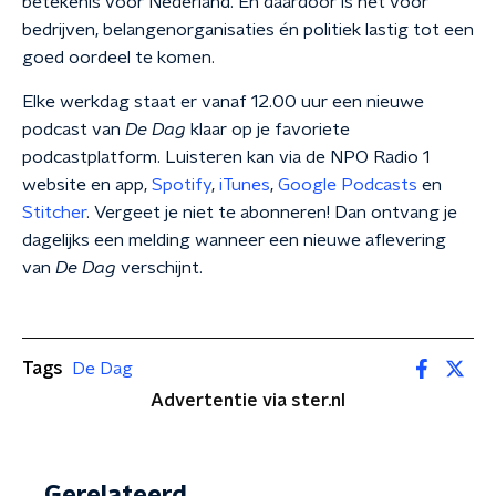
betekenis voor Nederland. En daardoor is het voor
bedrijven, belangenorganisaties én politiek lastig tot een
goed oordeel te komen.
Elke werkdag staat er vanaf 12.00 uur een nieuwe
podcast van
De Dag
klaar op je favoriete
podcastplatform. Luisteren kan via de NPO Radio 1
website en app,
Spotify
,
iTunes
,
Google Podcasts
en
Stitcher
. Vergeet je niet te abonneren! Dan ontvang je
dagelijks een melding wanneer een nieuwe aflevering
van
De Dag
verschijnt.
Tags
De Dag
Advertentie via ster.nl
Gerelateerd