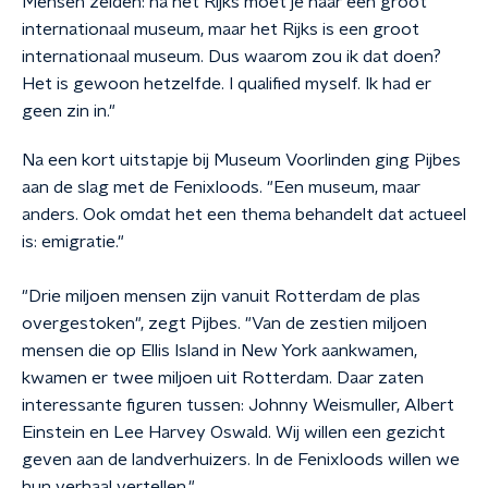
Mensen zeiden: na het Rijks moet je naar een groot
internationaal museum, maar het Rijks is een groot
internationaal museum. Dus waarom zou ik dat doen?
Het is gewoon hetzelfde. I qualified myself. Ik had er
geen zin in."
Na een kort uitstapje bij Museum Voorlinden ging Pijbes
aan de slag met de Fenixloods. "Een museum, maar
anders. Ook omdat het een thema behandelt dat actueel
is: emigratie."
"Drie miljoen mensen zijn vanuit Rotterdam de plas
overgestoken", zegt Pijbes. "Van de zestien miljoen
mensen die op Ellis Island in New York aankwamen,
kwamen er twee miljoen uit Rotterdam. Daar zaten
interessante figuren tussen: Johnny Weismuller, Albert
Einstein en Lee Harvey Oswald. Wij willen een gezicht
geven aan de landverhuizers. In de Fenixloods willen we
hun verhaal vertellen."