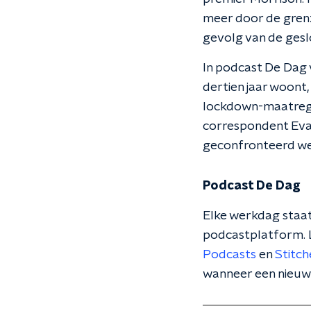
meer door de grenze
gevolg van de ges
In podcast De Dag 
dertien jaar woont
lockdown-maatregel
correspondent Eva 
geconfronteerd we
Podcast De Dag
Elke werkdag staat
podcastplatform. L
Podcasts
en
Stitch
wanneer een nieuw