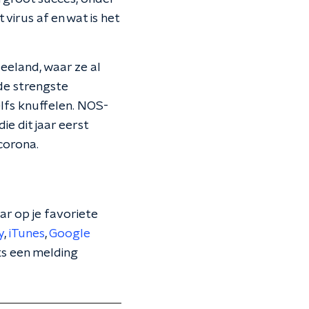
virus af en wat is het
eland, waar ze al
de strengste
lfs knuffelen. NOS-
e dit jaar eerst
corona.
ar op je favoriete
y
,
iTunes
,
Google
jks een melding