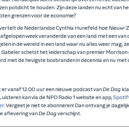
n potdicht te houden. Zijn deze landen nu echt van het 
loten grenzen voor de economie?
vertelt de Nederlandse Cynthia Hunefeld hoe Nieuw-Ze
, afgelopen week veranderde van een land met een van 
en in de wereld in een land waar nu alles weer mag, ze
Gabeler schetst het leiderschap van premier Morrison di
rd met de hevigste bosbranden in decennia en nu met 
 er vanaf 12.00 uur een nieuwe podcast van
De Dag
kla
uisteren kan via de NPO Radio 1 website en app,
Spotif
er
. Vergeet je niet te abonneren! Dan ontvang je dageli
e aflevering van
De Dag
verschijnt.