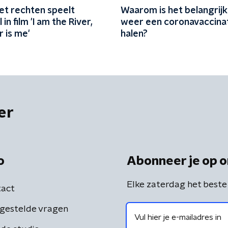
et rechten speelt
Waarom is het belangrij
in film 'I am the River,
weer een coronavaccinat
r is me'
halen?
er
o
Abonneer je op o
Elke zaterdag het beste
act
gestelde vragen