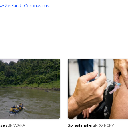
w-Zeeland
Coronavirus
gels
Spraakmakers
BNNVARA
KRO-NCRV