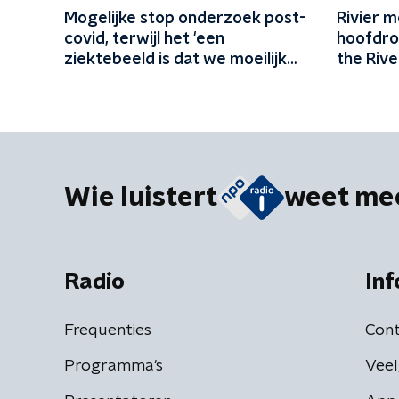
Mogelijke stop onderzoek post-
Rivier m
covid, terwijl het 'een
hoofdrol 
ziektebeeld is dat we moeilijk
the Rive
kunnen begrijpen'
Wie luistert
weet me
Radio
Inf
Frequenties
Cont
Programma's
Veel