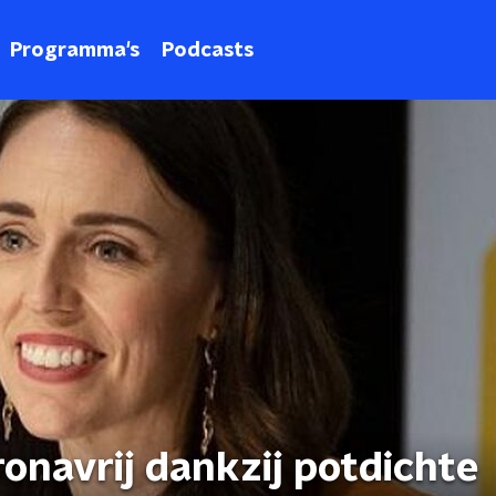
Programma's
Podcasts
onavrij dankzij potdichte