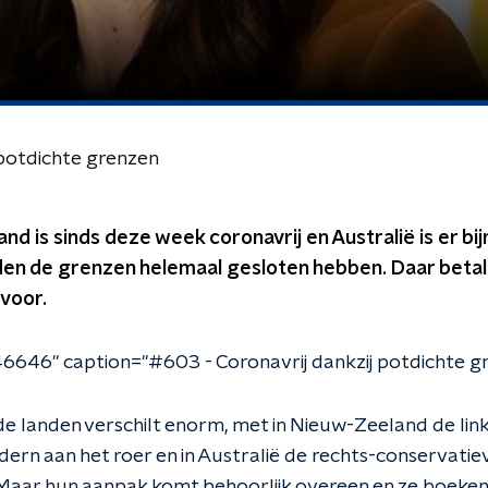
 potdichte grenzen
d is sinds deze week coronavrij en Australië is er bi
den de grenzen helemaal gesloten hebben. Daar betal
voor.
6646" caption="#603 - Coronavrij dankzij potdichte gr
 de landen verschilt enorm, met in Nieuw-Zeeland de lin
dern aan het roer en in Australië de rechts-conservatie
Maar hun aanpak komt behoorlijk overeen en ze boeken