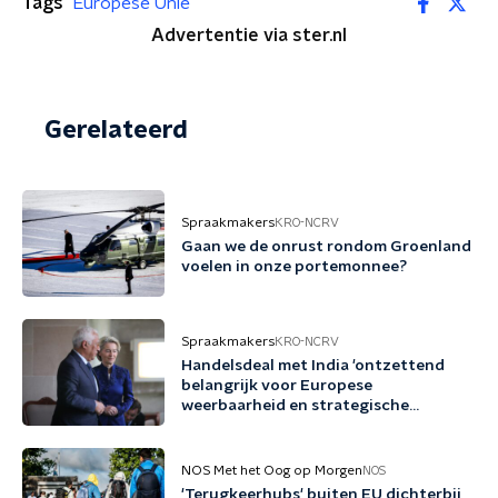
Tags
Europese Unie
Advertentie via ster.nl
Gerelateerd
Spraakmakers
KRO-NCRV
Gaan we de onrust rondom Groenland
voelen in onze portemonnee?
Spraakmakers
KRO-NCRV
Handelsdeal met India 'ontzettend
belangrijk voor Europese
weerbaarheid en strategische
autonomie'
NOS Met het Oog op Morgen
NOS
'Terugkeerhubs' buiten EU dichterbij