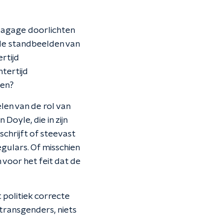
 bagage doorlichten
nde standbeelden van
rtijd
tertijd
gen?
len van de rol van
Doyle, die in zijn
schrijft of steevast
egulars. Of misschien
voor het feit dat de
politiek correcte
transgenders, niets