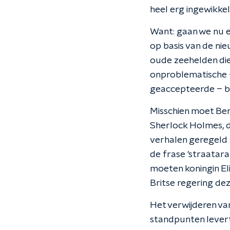
heel erg ingewikkel
Want: gaan we nu el
op basis van de ni
oude zeehelden die 
onproblematische –
geaccepteerde – b
Misschien moet Ben
Sherlock Holmes, di
verhalen geregeld s
de frase 'straatara
moeten koningin El
Britse regering de
Het verwijderen va
standpunten levert