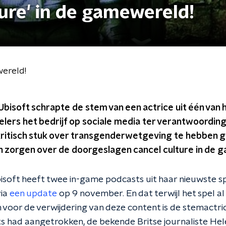
ture' in de gamewereld!
wereld!
bisoft schrapte de stem van een actrice uit één van
elers het bedrijf op sociale media ter verantwoording
 kritisch stuk over transgenderwetgeving te hebben g
 zorgen over de doorgeslagen cancel culture in de 
soft heeft twee in-game podcasts uit haar nieuwste 
via
een update
op 9 november. En dat terwijl het spel al
voor de verwijdering van deze content is de stemactric
 had aangetrokken, de bekende Britse journaliste Helen