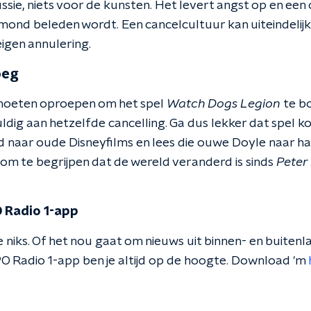
ussie, niets voor de kunsten. Het levert angst op en e
 mond beleden wordt. Een cancelcultuur kan uiteindelij
 eigen annulering.
oeg
u moeten oproepen om het spel
Watch Dogs Legion
te b
uldig aan hetzelfde cancelling. Ga dus lekker dat spel 
d naar oude Disneyfilms en lees die ouwe Doyle naar har
m te begrijpen dat de wereld veranderd is sinds
Peter
 Radio 1-app
 niks. Of het nou gaat om nieuws uit binnen- en buitenla
O Radio 1-app ben je altijd op de hoogte. Download 'm