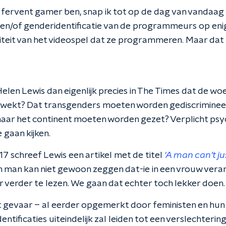
 fervent gamer ben, snap ik tot op de dag van vandaag
en/of genderidentificatie van de programmeurs op enig
teit van het videospel dat ze programmeren. Maar dat za
elen Lewis dan eigenlijk precies in The Times dat de w
ewekt? Dat transgenders moeten worden gediscrimineer
naar het continent moeten worden gezet? Verplicht psy
 gaan kijken.
 schreef Lewis een artikel met de titel
'A man can’t j
n man kan niet gewoon zeggen dat-ie in een vrouw verand
eer verder te lezen. We gaan dat echter toch lekker doen.
et gevaar – al eerder opgemerkt door feministen en hu
ntificaties uiteindelijk zal leiden tot een verslechterin