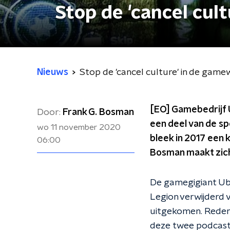
Stop de 'cancel cul
Nieuws
Stop de 'cancel culture' in de game
[EO] Gamebedrijf U
Door:
Frank G. Bosman
een deel van de sp
wo 11 november 2020
bleek in 2017 een
06:00
Bosman maakt zich
De gamegigiant Ubi
Legion verwijderd 
uitgekomen. Reden 
deze twee podcasts