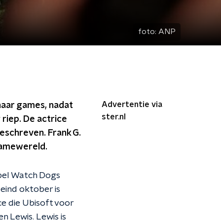
foto:
ANP
Advertentie via
 haar games, nadat
ster.nl
 riep. De actrice
eschreven. Frank G.
gamewereld.
spel Watch Dogs
 eind oktober is
e die Ubisoft voor
 Lewis. Lewis is