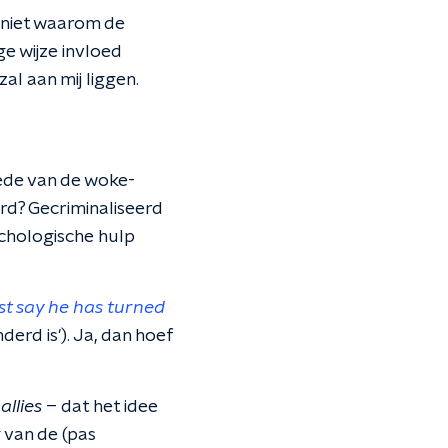
 niet waarom de
e wijze invloed
l aan mij liggen.
oede van de woke-
d? Gecriminaliseerd
chologische hulp
ust say he has turned
erd is'). Ja, dan hoef
n
allies
– dat het idee
g van de (pas