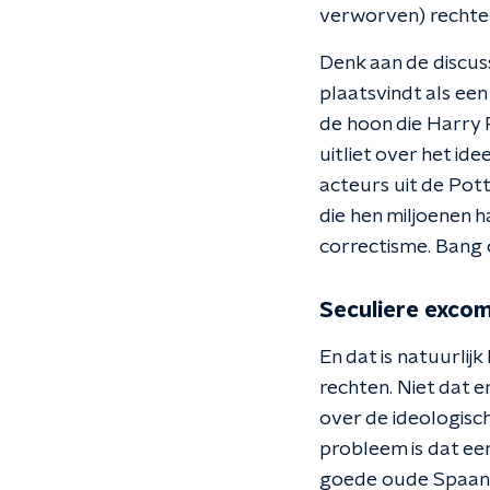
verworven) rechte
Denk aan de discuss
plaatsvindt als een
de hoon die Harry P
uitliet over het ide
acteurs uit de Pott
die hen miljoenen 
correctisme. Bang 
Seculiere exco
En dat is natuurlij
rechten. Niet dat er
over de ideologisc
probleem is dat ee
goede oude Spaanse