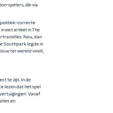
on-spelers, die via
politiek-correcte
n een artikel in The
rtransities. Nou, dan
ie Southpark legde in
rouw ter wereld vindt,
t te zijn. In de
e lezen dat het spel
vertuigingen'. Vanaf
aties en