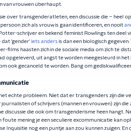
n van vrouwen überhaupt.
ie over transgenderatleten, een discussie die – heel op
 persoon zich als vrouw is gaan identificeren, en nooit
an
otter-schrijver en bekend feminist Rowlings ten deel viel
e dat 'gender'
iets anders
is dan een biologisch gegeven.
er-films haasten zich in de sociale media om zich te dis
had opgeleverd, uit angst te worden meegesleurd in het 
om ook gecanceld te worden. Bang om gediskwalificee
mmunicatie
k het echte probleem. Niet dat er transgenders zijn die 
 journalisten of schrijvers (mannen en vrouwen) zijn die z
he discussie die ook om transgenderisme heen hangt. Ne
n foute mening je een seculiere excommunicatie kan op
 Inquisitie nog een puntje aan zou kunnen zuigen. En 