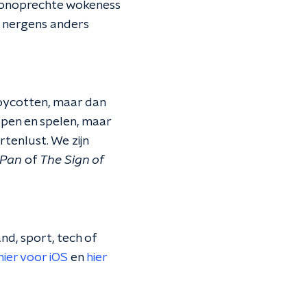
en onoprechte wokeness
k nergens anders
oycotten, maar dan
kopen en spelen, maar
tenlust. We zijn
 Pan
of
The Sign of
nd, sport, tech of
hier voor iOS
en
hier