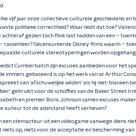
d.
ke vijf jaar onze collectieve culturele geschiedenis en
euwste politieke correctheid? Waar leidt dat toe? Valle
achteraf gezien toch flink last hadden van een – toente
 rassenleer? Gecensureerde Disney-films waarin – toen
epaalde culturele stereotyperingen worden opgehan
edict Cumberbatch zijn excuses aanbieden voor het spe
e immers gebaseerd is op het werk van sir Arthur Conan 
preekt van 'afschuwelijke wilden' als hij niet-blanken be
bier' gebruikt voor de schoffies van de Baker Street Irr
isabeth en premier Boris Johnson samen excuses maken 
ze auteur tot de adelstand heeft verheven?
n een stemacteur uit een videogame vanwege diens niet 
 niets op, niets voor de acceptatie en bescherming van 