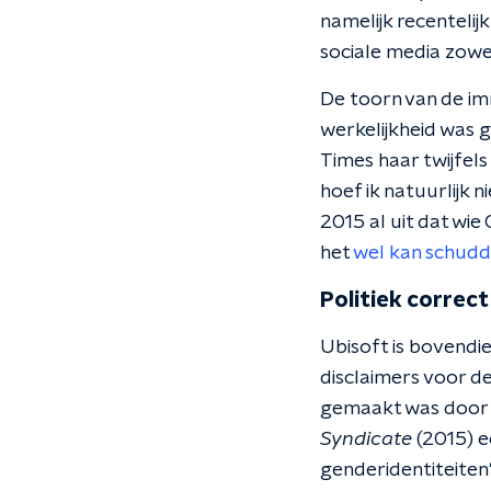
namelijk recentelij
sociale media zowe
De toorn van de im
werkelijkheid was g
Times haar twijfels
hoef ik natuurlijk
2015 al uit dat wie
het
wel kan schud
Politiek correct
Ubisoft is bovendien
disclaimers voor de
gemaakt was door e
Syndicate
(2015) e
genderidentiteiten'