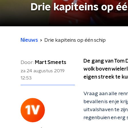
Drie kapiteins op éé
Nieuws
Drie kapiteins op één schip
De gang van Tom D
Door:
Mart Smeets
wolk boven wielerl
za 24 augustus 2019
eigen streek te ku
12:53
Vraag aan alle ren
bevallen is en je k
uitvalshaven te zij
regenbuien en erg s