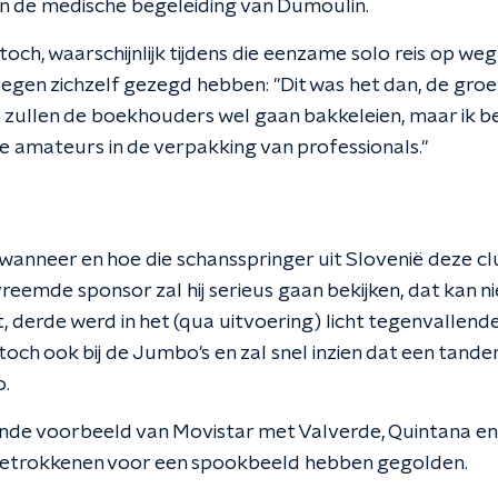
an de medische begeleiding van Dumoulin.
ch, waarschijnlijk tijdens die eenzame solo reis op weg
tegen zichzelf gezegd hebben: "Dit was het dan, de gro
zullen de boekhouders wel gaan bakkeleien, maar ik ben
etje amateurs in de verpakking van professionals."
 wanneer en hoe die schansspringer uit Slovenië deze cl
reemde sponsor zal hij serieus gaan bekijken, dat kan nie
est, derde werd in het (qua uitvoering) licht tegenvallen
toch ook bij de Jumbo's en zal snel inzien dat een tan
o.
de voorbeeld van Movistar met Valverde, Quintana en 
 betrokkenen voor een spookbeeld hebben gegolden.