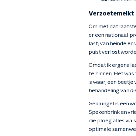
Verzoetemelkt
Om met dat laatste
er een nationaal p
last; van heinde en
puist verlost worde
Omdat ik ergens la
te binnen. Het was 
is waar, een beetj
behandeling van di
Geklungel is een wo
Spekenbrink en vri
die ploeg alles via
optimale samenwerk