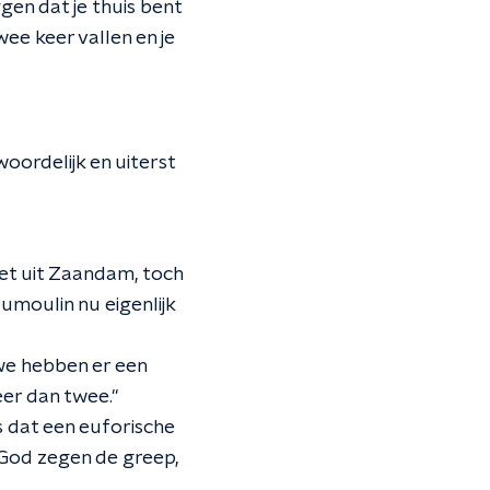
gen dat je thuis bent
ee keer vallen en je
woordelijk en uiterst
iet uit Zaandam, toch
Dumoulin nu eigenlijk
 we hebben er een
meer dan twee."
 dat een euforische
"God zegen de greep,