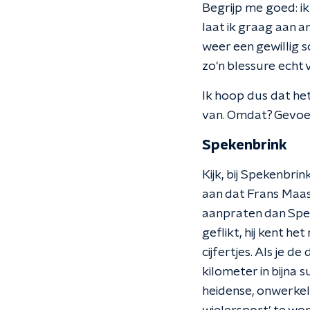
Begrijp me goed: i
laat ik graag aan an
weer een gewillig sc
zo'n blessure echt 
Ik hoop dus dat het
van. Omdat? Gevoel
Spekenbrink
Kijk, bij Spekenbri
aan dat Frans Maas
aanpraten dan Speke
geflikt, hij kent h
cijfertjes. Als je
kilometer in bijna s
heidense, onwerkeli