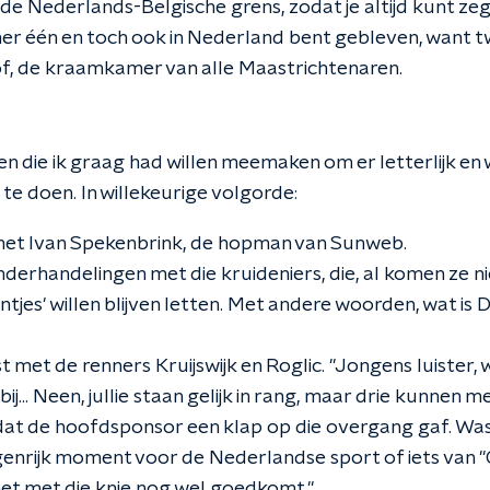
e Nederlands-Belgische grens, zodat je altijd kunt zeg
er één en toch ook in Nederland bent gebleven, want tw
hof, de kraamkamer van alle Maastrichtenaren.
ken die ik graag had willen meemaken om er letterlijk en 
 te doen. In willekeurige volgorde:
et Ivan Spekenbrink, de hopman van Sunweb.
derhandelingen met die kruideniers, die, al komen ze n
intjes' willen blijven letten. Met andere woorden, wat is 
 met de renners Kruijswijk en Roglic. "Jongens luister,
ij... Neen, jullie staan gelijk in rang, maar drie kunnen 
t de hoofdsponsor een klap op die overgang gaf. Was
genrijk moment voor de Nederlandse sport of iets van 
het met die knie nog wel goedkomt."