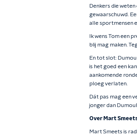
Denkers die weten 
gewaarschuwd. Eer
alle sportmensen en
Ik wens Tom een pre
blij mag maken. Tege
En tot slot: Dumoul
is het goed een kan
aankomende ronder
ploeg verlaten.
Dát pas mag een ver
jonger dan Dumoulin
Over Mart Smeet
Mart Smeets is rad