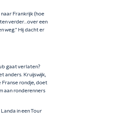
 naar Frankrijk (hoe
eten verder…over een
 weg." Hij dacht er
ub gaat verlaten?
t anders. Kruijswijk,
de Franse rondje, doet
dem aan ronderenners
Landa in een Tour