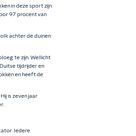
en in deze sport zijn
oor 97 procent van
volk achter de duinen
oeg te zijn. Wellicht
itse tijdrijder en
okken en heeft de
ij is zeven jaar
r.
ator. Iedere