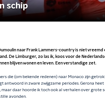
n schip
umoulin naar Frank Lammers-country is niet vreemd e
and. De Limburger, zo las ik, koos voor de Nederlandse
nnen blijven wonen en leven. Een verstandige zet.
ners die (om bekende redenen) naar Monaco zijn getrok
rijgt antwoord in zware zwijgzame periodes. Gerona heet
n, maar daar hoorde ik toch ook al verhalen over grote
tille avonden.