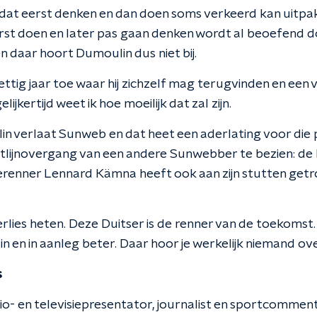
dat eerst denken en dan doen soms verkeerd kan uitpakk
st doen en later pas gaan denken wordt al beoefend d
 daar hoort Dumoulin dus niet bij.
ttig jaar toe waar hij zichzelf mag terugvinden en een 
lijkertijd weet ik hoe moeilijk dat zal zijn.
in verlaat Sunweb en dat heet een aderlating voor die pl
tlijnovergang van een andere Sunwebber te bezien: de Du
enner Lennard Kämna heeft ook aan zijn stutten getr
lies heten. Deze Duitser is de renner van de toekomst. H
 en in aanleg beter. Daar hoor je werkelijk niemand ove
s
io- en televisiepresentator, journalist en sportcomment