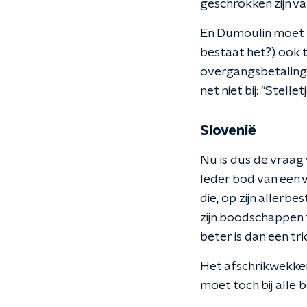
geschrokken zijn v
En Dumoulin moet to
bestaat het?) ook 
overgangsbetaling 
net niet bij: "Stell
Slovenië
Nu is dus de vraag
Ieder bod van een v
die, op zijn allerb
zijn boodschappen 
beter is dan een tri
Het afschrikwekken
moet toch bij alle