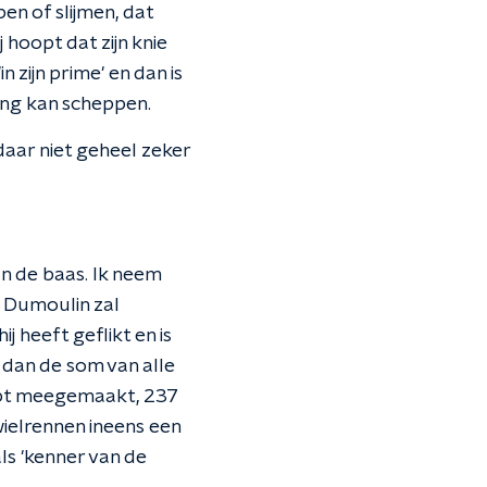
en of slijmen, dat
 hoopt dat zijn knie
n zijn prime' en dan is
ting kan scheppen.
 daar niet geheel zeker
an de baas. Ik neem
 Dumoulin zal
 heeft geflikt en is
s dan de som van alle
hebt meegemaakt, 237
 wielrennen ineens een
ls 'kenner van de