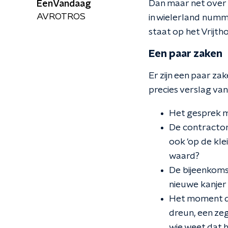
Dan maar net over d
EenVandaag
AVROTROS
in wielerland numm
staat op het Vrijt
Een paar zaken
Er zijn een paar za
precies verslag van
Het gesprek m
De contracton
ook 'op de kle
waard?
De bijeenkomst
nieuwe kanjer b
Het moment da
dreun, een ze
wie weet dat 