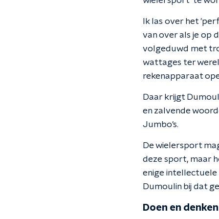
wielersport' te wo
Ik las over het 'pe
van over als je op 
volgeduwd met troep
wattages ter wereld
rekenapparaat open
Daar krijgt Dumouli
en zalvende woorde
Jumbo's.
De wielersport mag
deze sport, maar h
enige intellectuele
Dumoulin bij dat g
Doen en denken