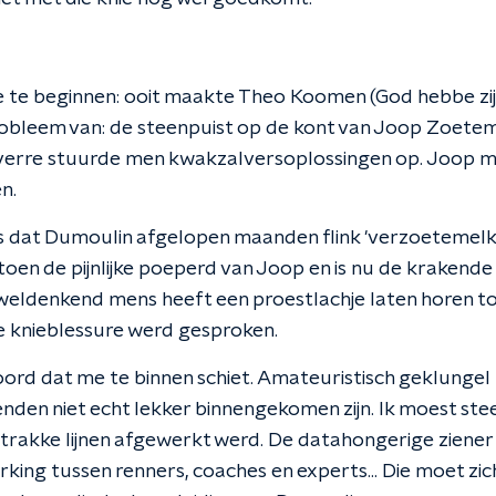
 te beginnen: ooit maakte Theo Koomen (God hebbe zijn 
robleem van: de steenpuist op de kont van Joop Zoeteme
 verre stuurde men kwakzalversoplossingen op. Joop moe
n.
s dat Dumoulin afgelopen maanden flink 'verzoetemelk
toen de pijnlijke poeperd van Joop en is nu de krakende 
e weldenkend mens heeft een proestlachje laten horen t
e knieblessure werd gesproken.
ord dat me te binnen schiet. Amateuristisch geklungel ze
enden niet echt lekker binnengekomen zijn. Ik moest ste
 strakke lijnen afgewerkt werd. De datahongerige ziener 
ing tussen renners, coaches en experts... Die moet zich