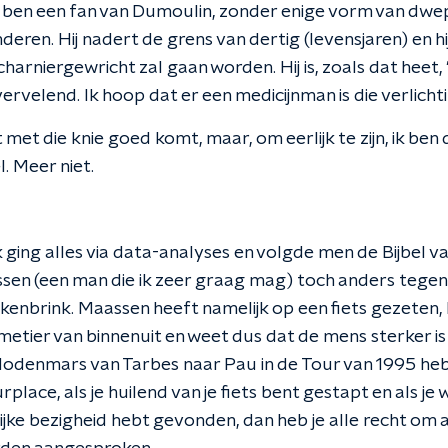
k ben een fan van Dumoulin, zonder enige vorm van dwep
deren. Hij nadert de grens van dertig (levensjaren) en hij
harniergewricht zal gaan worden. Hij is, zoals dat heet, 'i
vervelend. Ik hoop dat er een medicijnman is die verlich
 met die knie goed komt, maar, om eerlijk te zijn, ik ben
. Meer niet.
nk ging alles via data-analyses en volgde men de Bijbel v
sen (een man die ik zeer graag mag) toch anders tegen
nbrink. Maassen heeft namelijk op een fiets gezeten, hij
et metier van binnenuit en weet dus dat de mens sterker i
 de dodenmars van Tarbes naar Pau in de Tour van 1995 
urplace, als je huilend van je fiets bent gestapt en als je
jke bezigheid hebt gevonden, dan heb je alle recht om a