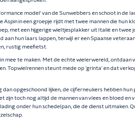
rden aangesproken.
rformance model' van de Sunwebbers en schoot in de lach
de Aspin in een groepje rijdt met twee mannen die hun k
, met een hijgerige wieltjesplakker uit Italië en twee j
 aan hun laars lappen, terwijl er een Spaanse veteraan
, rustig meefietst.
n mee te maken. Met de echte wielerwereld, ontdaan van
n. Topwielrennen steunt mede op 'grinta' en dat verkope
 dan opgeschoond lijken, de cijferneukers hebben hun 
et zijn toch nog altijd de mannen van vlees en bloed e
 lading onder hun schedelpan, die de dienst uitmaken. Q
ezelschap.