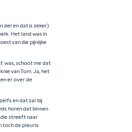
ziel en dat is zeker)
lk. Het land was in
st van die pijnlijke
t' was, schoot me dat
knie van Tom. Ja, het
oen er over de
lfs en dat zal bij
eds horen dat binnen
die streeft naar
 toch de pleuris