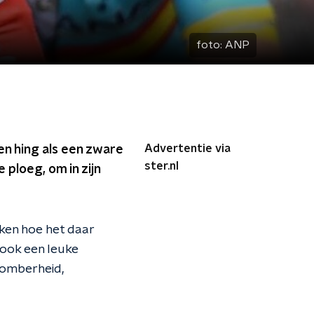
foto:
ANP
Advertentie via
n hing als een zware
ster.nl
 ploeg, om in zijn
ken hoe het daar
 ook een leuke
 somberheid,