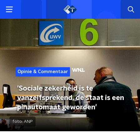
Opinie & Commentaar
'Sociale zekerheid is te
vanzelfsprekend, de staat is een
pinautomaat geworden'
foto:
ANP