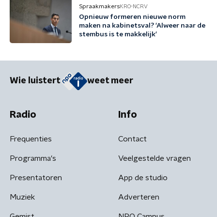
Spraakmakers
KRO-NCRV
Opnieuw formeren nieuwe norm
maken na kabinetsval? 'Alweer naar de
stembus is te makkelijk'
Wie luistert
weet meer
Radio
Info
Frequenties
Contact
Programma's
Veelgestelde vragen
Presentatoren
App de studio
Muziek
Adverteren
Gemist
NPO Campus