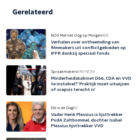
Gerelateerd
NOS Met het Oog op Morgen
NOS
Verhalen over ontheemding van
filmmakers uit conflictgebieden op
IFFR dankzij speciaal fonds
Spraakmakers
KRO-NCRV
Minderheidskabinet D66, CDA en VVD
te instabiel? 'Praktijk moet uitwijzen
of scepsis terecht is'
Dit is de Dag
EO
Vader Henk Plessius is lijsttrekker
PvdA Zaltbommel, dochter Isabel
Plessius lijsttrekker VVD