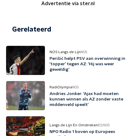
Advertentie via ster.nl
Gerelateerd
NOS Langs de Lijn
NOS
Perišić helpt PSV aan overwinning in
‘topper’ tegen AZ: 'Hij was weer
geweldig'
RadiOlympia
NOS
Andries Jonker: 'Ajax had moeten
kunnen winnen als AZ zonder vaste
middenveld speelt'
Langs de Lijn En Omstreken
EO/NOS
NPO Radio 1 boven op Europees