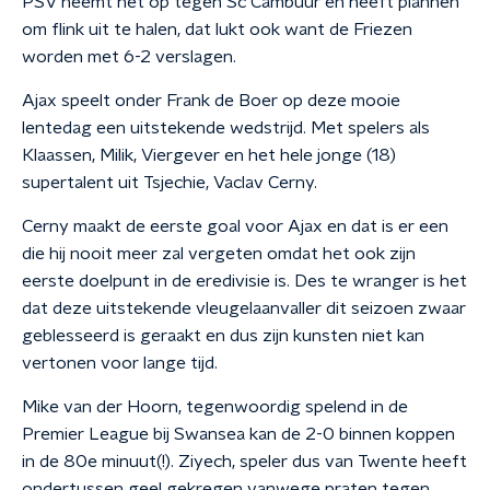
PSV neemt het op tegen Sc Cambuur en heeft plannen
om flink uit te halen, dat lukt ook want de Friezen
worden met 6-2 verslagen.
Ajax speelt onder Frank de Boer op deze mooie
lentedag een uitstekende wedstrijd. Met spelers als
Klaassen, Milik, Viergever en het hele jonge (18)
supertalent uit Tsjechie, Vaclav Cerny.
Cerny maakt de eerste goal voor Ajax en dat is er een
die hij nooit meer zal vergeten omdat het ook zijn
eerste doelpunt in de eredivisie is. Des te wranger is het
dat deze uitstekende vleugelaanvaller dit seizoen zwaar
geblesseerd is geraakt en dus zijn kunsten niet kan
vertonen voor lange tijd.
Mike van der Hoorn, tegenwoordig spelend in de
Premier League bij Swansea kan de 2-0 binnen koppen
in de 80e minuut(!). Ziyech, speler dus van Twente heeft
ondertussen geel gekregen vanwege praten tegen