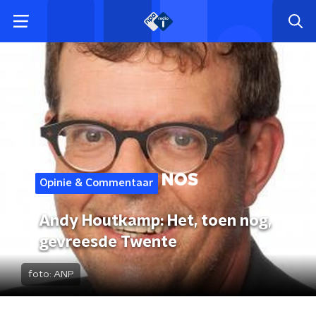
Opinie & Commentaar
Andy Houtkamp: Het, toen nog,
gevreesde Twente
foto:
ANP