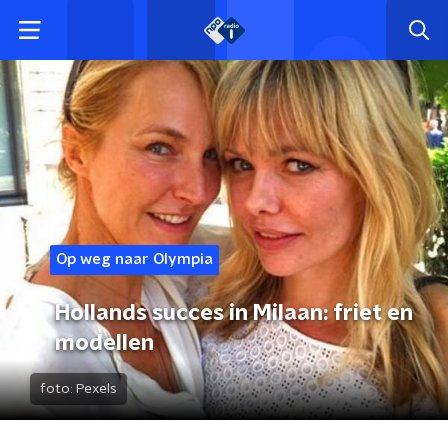
Op weg naar Olympia
Hollands succes in Milaan: friet en
modellen
foto:
Pexels