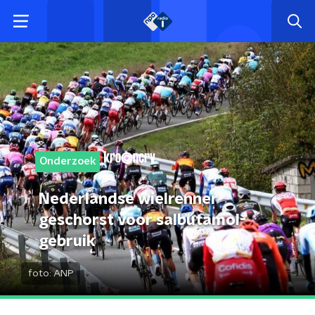
Onderzoek
Nederlandse wielrenner
geschorst voor salbutamol-
gebruik
foto:
ANP