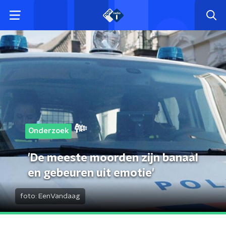
Onderzoek
'De meeste moorden zijn banaal
en gebeuren uit emotie'
foto:
EenVandaag