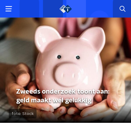
Zweeds onderzoek toont aan:
geld maakt wél gelukkig
foto:
Stock