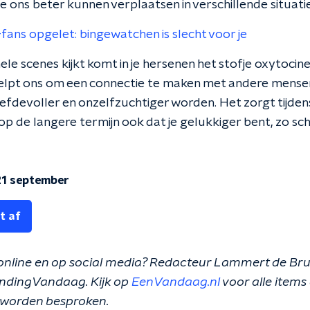
 ons beter kunnen verplaatsen in verschillende situatie
-fans opgelet: bingewatchen is slecht voor je
le scenes kijkt komt in je hersenen het stofje oxytocine v
elpt ons om een connectie te maken met andere mensen
efdevoller en onzelfzuchtiger worden. Het zorgt tijdens
p de langere termijn ook dat je gelukkiger bent, zo sch
1 september
t af
 online en op social media? Redacteur Lammert de Brui
TrendingVandaag. Kijk op
EenVandaag.nl
voor alle items 
worden besproken.