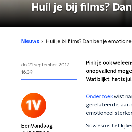
Huil je bij films? D
Nieuws
Huil je bij films? Dan ben je emotione
Pink je ook weleens
do 21 september 2017
onopvallend mogeli
16:39
Wat blijkt: het is 
Onderzoek
wijst na
gerelateerd is aan 
emotioneel sterker
Sowieso is het kijk
EenVandaag