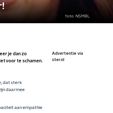
r!
foto:
NSMBL
Advertentie via
eer je dan zo
ster.nl
iet voor te schamen.
e, dat sterk
 zijn daarmee
apaciteit aan empathie