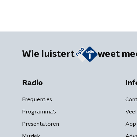
Wie luistert
weet me
Radio
Inf
Frequenties
Cont
Programma's
Veel
Presentatoren
App 
Muziek
Adv