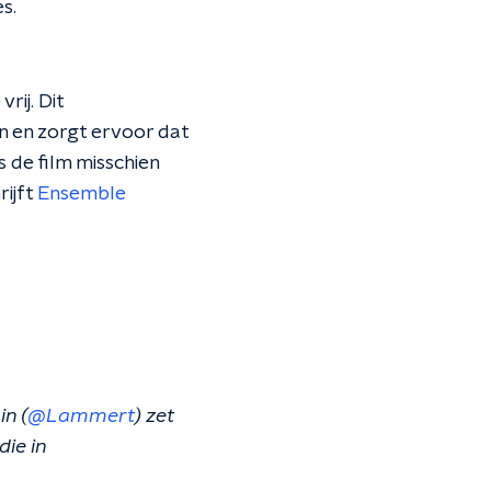
s.
rij. Dit
 en zorgt ervoor dat
 de film misschien
rijft
Ensemble
n (
@Lammert
) zet
die in