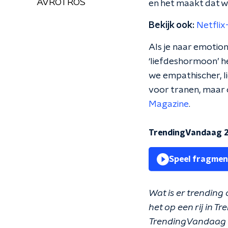
AVROTROS
en het maakt dat we
Bekijk ook:
Netflix
Als je naar emotione
‘liefdeshormoon’ h
we empathischer, li
voor tranen, maar o
Magazine
.
TrendingVandaag 2
Speel fragmen
Wat is er trending
het op een rij in 
TrendingVandaag 