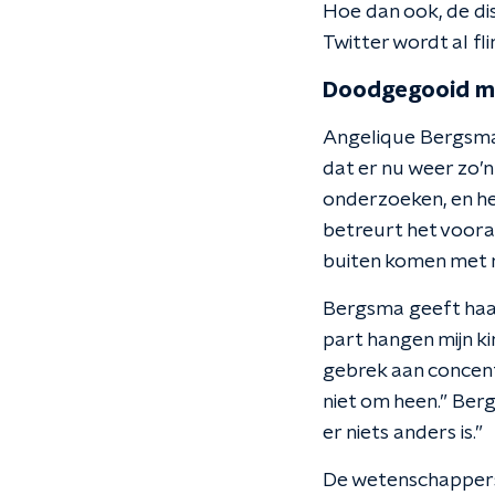
Hoe dan ook, de di
Twitter wordt al f
Doodgegooid m
Angelique Bergsma i
dat er nu weer zo’
onderzoeken, en het
betreurt het vooral
buiten komen met r
Bergsma geeft haar 
part hangen mijn ki
gebrek aan concentr
niet om heen.” Berg
er niets anders is.”
De wetenschappers 