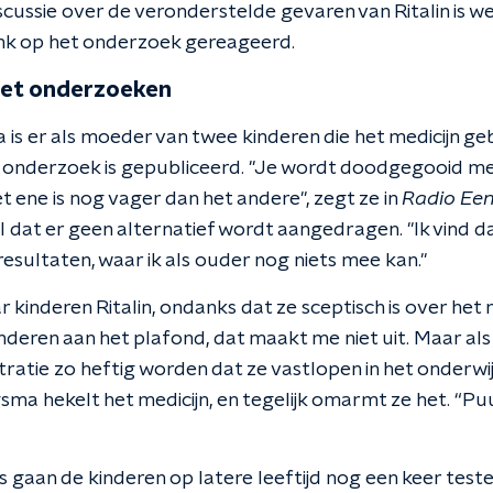
scussie over de veronderstelde gevaren van Ritalin is w
link op het onderzoek gereageerd.
et onderzoeken
s er als moeder van twee kinderen die het medicijn gebr
n onderzoek is gepubliceerd. "Je wordt doodgegooid met
 ene is nog vager dan het andere", zegt ze in
Radio Ee
 dat er geen alternatief wordt aangedragen. "Ik vind da
esultaten, waar ik als ouder nog niets mee kan."
kinderen Ritalin, ondanks dat ze sceptisch is over het m
nderen aan het plafond, dat maakt me niet uit. Maar als
atie zo heftig worden dat ze vastlopen in het onderwijs
sma hekelt het medicijn, en tegelijk omarmt ze het. “Pu
gaan de kinderen op latere leeftijd nog een keer testen