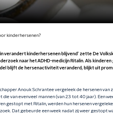
voor kinderhersenen?
in verandert kinderhersenen blijvend' zette De Volks
nderzoek naar het ADHD-medicijn Ritalin. Als kinderen 
del blijft de hersenactiviteit veranderd, blijkt uit p
apper Anouk Schrantee vergeleek de hersenen van zo’n
et die van evenveel mannen (van 23 tot 40 jaar). Een w
n gestopt met Ritalin, werden hun hersenen vergelek
zoek. Dat gebeurde een week nadat zij weer gestopt wa