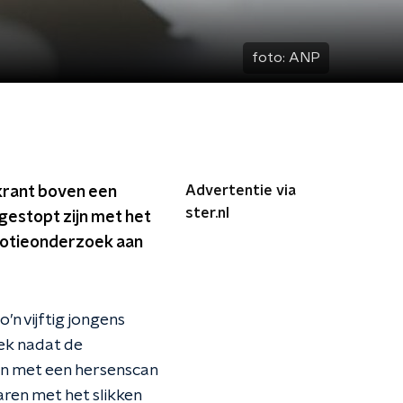
foto:
ANP
Advertentie via
krant boven een
ster.nl
gestopt zijn met het
romotieonderzoek aan
 vijftig jongens
eek nadat de
en met een hersenscan
ren met het slikken