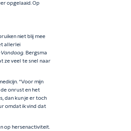
eer opgelaaid. Op
uiken niet blij mee
 allerlei
nVandaag
. Bergsma
t ze veel te snel naar
edicijn. “Voor mijn
 de onrust en het
, dan kun je er toch
ur omdat ik vind dat
 op hersenactiviteit.