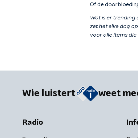
Of de doorbloeding 
Wat is er trendin
zet het elke dag o
voor alle items d
Wie luistert
weet me
Radio
Inf