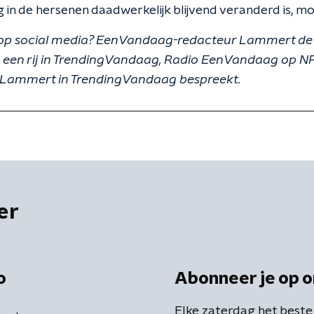
in de hersenen daadwerkelijk blijvend veranderd is, moe
g op social media? EenVandaag-redacteur Lammert de 
p een rij in TrendingVandaag, Radio EenVandaag op NPO
ie Lammert in TrendingVandaag bespreekt.
er
o
Abonneer je op o
Elke zaterdag het beste