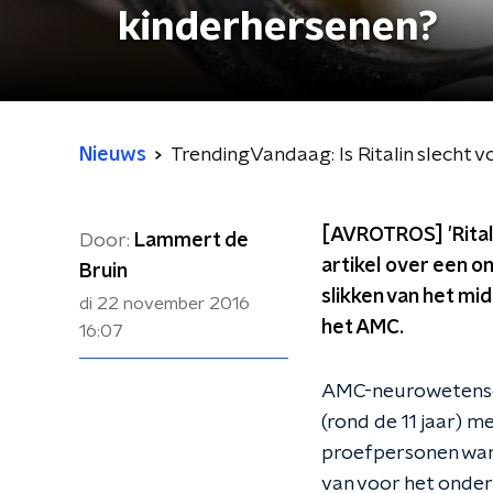
kinderhersenen?
Nieuws
TrendingVandaag: Is Ritalin slecht 
[AVROTROS] 'Rital
Door:
Lammert de
artikel over een o
Bruin
slikken van het mid
di 22 november 2016
het AMC.
16:07
AMC-neurowetensch
(rond de 11 jaar) m
proefpersonen ware
van voor het onder