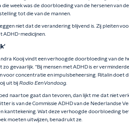
Na die week was de doorbloeding van de hersenen van d
telling tot die van de mannen.
gen niet dat de verandering blijvend is. Zij pleiten voo
et ADHD-medicijnen.
jk'
ndra Kooij vindt een verhoogde doorbloeding van de he
et zo gevaarlijk. "Bij mensen met ADHD is er verminderd
n voor concentratie en impulsbeheersing. Ritalin doet 
j uit bij
Radio EenVandaag
.
oed naartoe gaat dan tevoren, dan lijkt me dat niet ver
rzitter is van de Commissie ADHD van de Nederlandse Ve
een kanttekening. Wat deze verhoogde doorbloeding be
oek moeten uitwijzen, benadrukt ze.