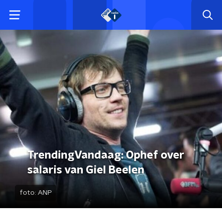
TrendingVandaag: Ophef over
salaris van Giel Beelen
foto:
ANP