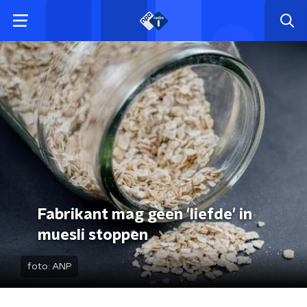
Fabrikant mag geen 'liefde' in
muesli stoppen
foto:
ANP