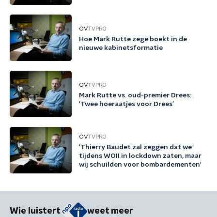
OVT
VPRO
Hoe Mark Rutte zege boekt in de
nieuwe kabinetsformatie
OVT
VPRO
Mark Rutte vs. oud-premier Drees:
'Twee hoeraatjes voor Drees'
OVT
VPRO
'Thierry Baudet zal zeggen dat we
tijdens WOII in lockdown zaten, maar
wij schuilden voor bombardementen'
Wie luistert
weet meer