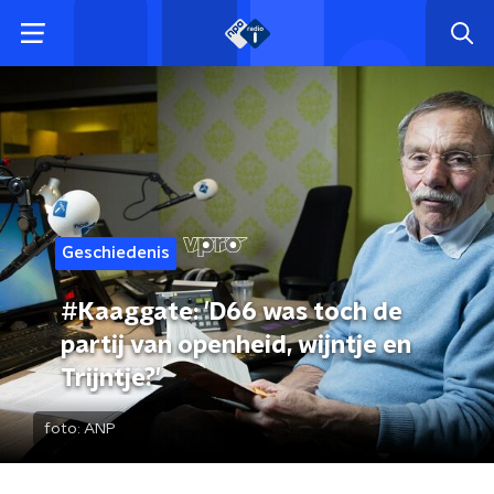
Geschiedenis
#Kaaggate: 'D66 was toch de
partij van openheid, wijntje en
Trijntje?'
foto:
ANP