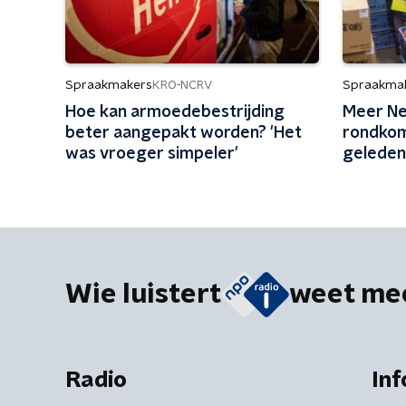
Spraakmakers
Spraakma
KRO-NCRV
Hoe kan armoedebestrijding
Meer Ne
beter aangepakt worden? 'Het
rondkom
was vroeger simpeler'
geleden
Wie luistert
weet me
Radio
Inf