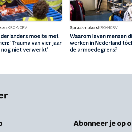
kers
Spraakmakers
KRO-NCRV
KRO-NCRV
derlanders moeite met
Waarom leven mensen d
en: 'Trauma van vier jaar
werken in Nederland tóc
 nog niet verwerkt'
de armoedegrens?
er
o
Abonneer je op o