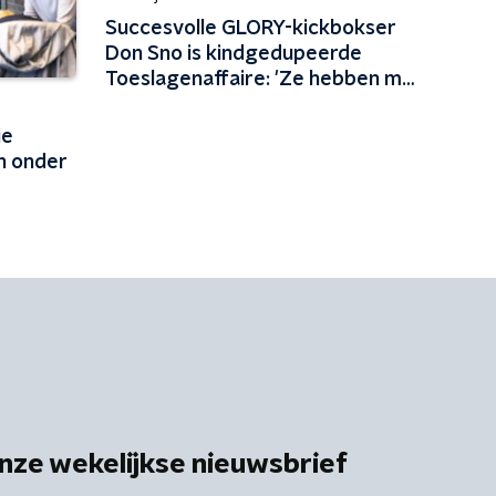
Succesvolle GLORY-kickbokser
Don Sno is kindgedupeerde
Toeslagenaffaire: 'Ze hebben me
mijn jeugd ontnomen'
ie
h onder
nze wekelijkse nieuwsbrief