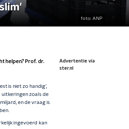
slim'
foto:
ANP
Advertentie via
 helpen? Prof. dr.
ster.nl
t is niet zo handig',
 uitkeringen zoals de
iljard, en de vraag is
ben.
elijk ingevoerd kan