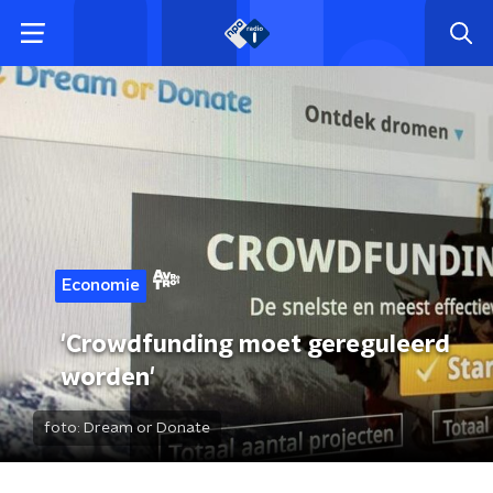
Economie
'Crowdfunding moet gereguleerd
worden'
foto:
Dream or Donate