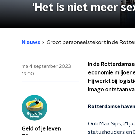
'Het is niet meer se
Nieuws
Groot personeelstekort in de Rotter
In de Rotterdamse
ma 4 september 2023
economie miljoenen
19:00
Hij werkt bij logis
imago ontstaan van 
Rotterdamse haven 
Ook Max Sips, 21 ja
Geld of je leven
statushouders en O