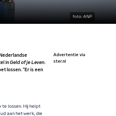
foto:
ANP
Advertentie via
 Nederlandse
ster.nl
el in
Geld of je Leven
.
et lossen. "Er is een
te lossen. Hij helpt
ud aan het werk, die