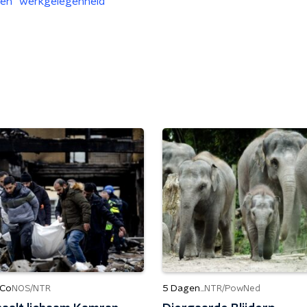
ven
werkgelegenheid
 Co
5 Dagen...
NOS/NTR
NTR/PowNed