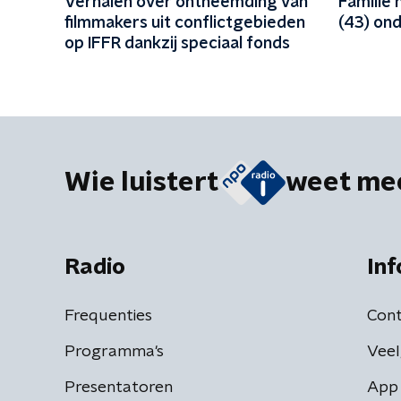
Verhalen over ontheemding van
Familie 
filmmakers uit conflictgebieden
(43) ond
op IFFR dankzij speciaal fonds
Wie luistert
weet me
Radio
Inf
Frequenties
Cont
Programma's
Veel
Presentatoren
App 