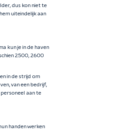
lder, dus kon niet te
hem uiteindelijk aan
ma kun je in de haven
sschien 2500, 2600
n in de strijd om
en, van een bedrijf,
m personeel aan te
 hun handen werken