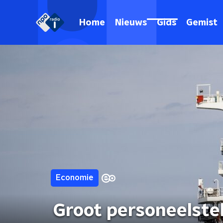
Home
Nieuws
Gids
Gemist
Economie
Groot personeelste