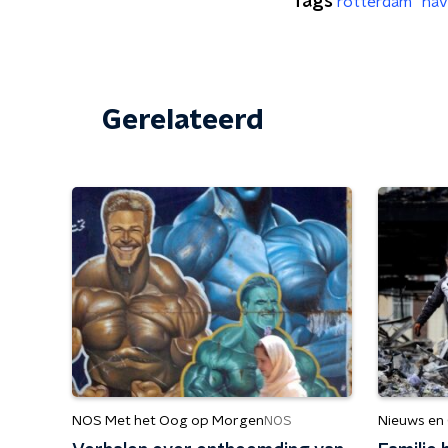
Tags
rotterdam
ha
Gerelateerd
NOS Met het Oog op Morgen
Nieuws en
NOS