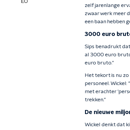
EO
zelf jarenlange erv
zwaar werk meer doe
een baan hebben ge
3000 euro brut
Sips benadrukt dat 
al 3000 euro bruto
euro bruto."
Het tekort is nu zo
personeel. Wickel: 
met erachter 'perso
trekken."
De nieuwe miljo
Wickel denkt dat 