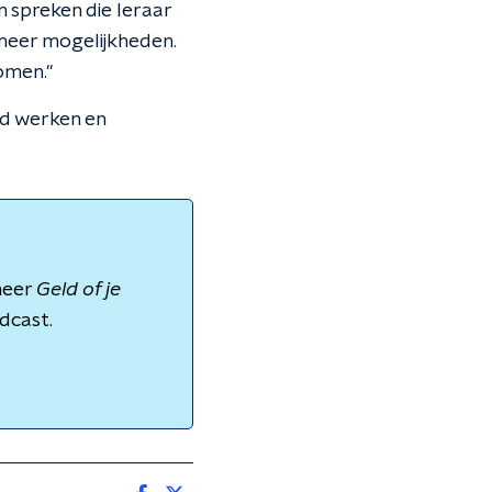
n spreken die leraar
 meer mogelijkheden.
omen."
rd werken en
meer
Geld of je
dcast.