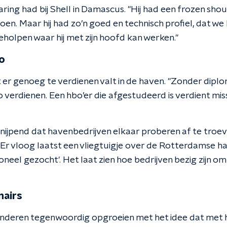
aring had bij Shell in Damascus. "Hij had een frozen shou
n. Maar hij had zo’n goed en technisch profiel, dat we 
holpen waar hij met zijn hoofd kan werken."
o
er genoeg te verdienen valt in de haven. "Zonder diplo
 verdienen. Een hbo’er die afgestudeerd is verdient mi
 nijpend dat havenbedrijven elkaar proberen af te troeve
"Er vloog laatst een vliegtuigje over de Rotterdamse hav
neel gezocht'. Het laat zien hoe bedrijven bezig zijn o
nairs
kinderen tegenwoordig opgroeien met het idee dat met